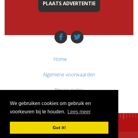
PLAATS ADVERTENTIE
Home
Algemene voorwaarden
Privacy policy
We gebruiken cookies om gebruik en
Contact / Support
voorkeuren bij te houden.
Lees meer
Got it!