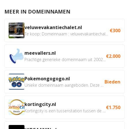
MEER IN DOMEINNAMEN
veluwevakantiechalet.nl
€300
Te koop: Domeinnaam : veluwevakantiechalet.nl Bent u...
meevallers.nl
€2.000
Prachtige generieke domeinnaam uit 2002 eventueel met social...
Pokemongogogo.nl
Bieden
Unieke domeinnaam aangeboden. Deze Domeinnamen hebben...
kortingcity.nl
€1.750
Kortingcity is een tussenstation tussen de winkelier,...