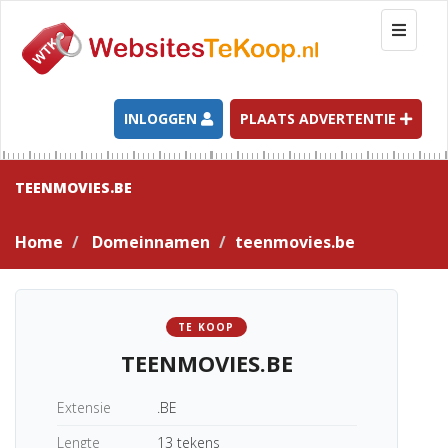
T
o
g
g
l
INLOGGEN
PLAATS ADVERTENTIE
e
n
a
TEENMOVIES.BE
v
i
Home
Domeinnamen
teenmovies.be
g
a
t
i
TE KOOP
o
TEENMOVIES.BE
n
Extensie
.BE
Lengte
13 tekens