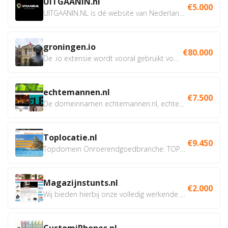
UITGAANIN.nl
€5.000
UITGAANIN.NL is dé website van Nederland waarop jij...
groningen.io
€80.000
De .io extensie wordt vooral gebruikt voor innovatie, bio en...
echtemannen.nl
€7.500
De domeinnamen echtemannen.nl, echtemannen.be en...
Toplocatie.nl
€9.450
Topdomein Onroerendgoedbranche: TOPLOCATIE.nl Betreft:...
Magazijnstunts.nl
€2.000
Wij bieden hierbij onze volledig werkende webshop aan ivm...
CustomiPhones.nl