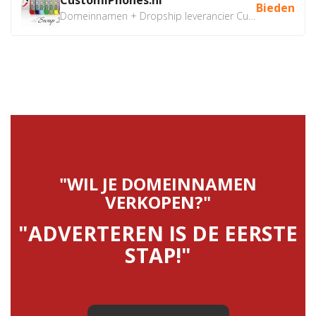
Bieden
Domeinnamen + Dropship leverancier CustomiPhones.nl €350...
"WIL JE DOMEINNAMEN
VERKOPEN?"
"ADVERTEREN IS DE EERSTE
STAP!"