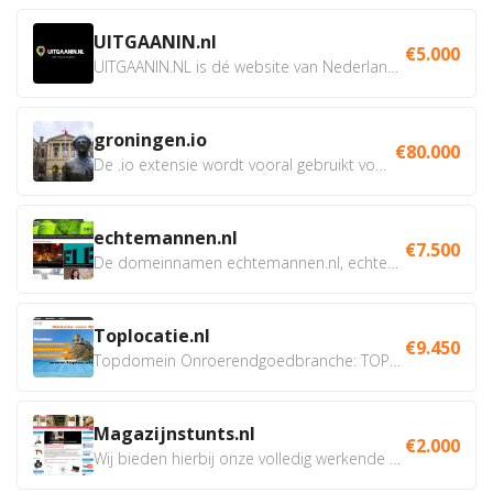
UITGAANIN.nl
€5.000
UITGAANIN.NL is dé website van Nederland waarop jij...
groningen.io
€80.000
De .io extensie wordt vooral gebruikt voor innovatie, bio en...
echtemannen.nl
€7.500
De domeinnamen echtemannen.nl, echtemannen.be en...
Toplocatie.nl
€9.450
Topdomein Onroerendgoedbranche: TOPLOCATIE.nl Betreft:...
Magazijnstunts.nl
€2.000
Wij bieden hierbij onze volledig werkende webshop aan ivm...