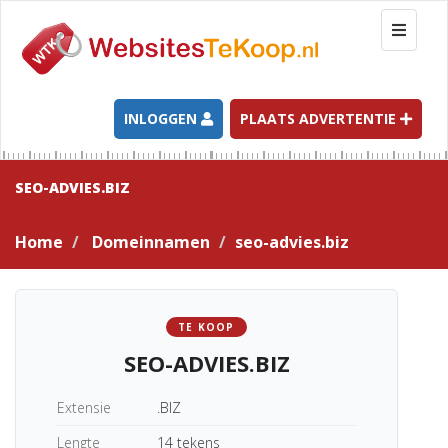
T
o
g
g
l
INLOGGEN
PLAATS ADVERTENTIE
e
n
a
SEO-ADVIES.BIZ
v
i
Home
Domeinnamen
seo-advies.biz
g
a
t
i
TE KOOP
o
SEO-ADVIES.BIZ
n
Extensie
.BIZ
Lengte
14 tekens