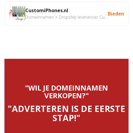
CustomiPhones.nl
Bieden
Domeinnamen + Dropship leverancier CustomiPhones.nl €350...
"WIL JE DOMEINNAMEN
VERKOPEN?"
"ADVERTEREN IS DE EERSTE
STAP!"