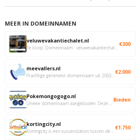
MEER IN DOMEINNAMEN
veluwevakantiechalet.nl
€300
Te koop: Domeinnaam : veluwevakantiechalet.nl Bent u...
meevallers.nl
€2.000
Prachtige generieke domeinnaam uit 2002 eventueel met social...
Pokemongogogo.nl
Bieden
Unieke domeinnaam aangeboden. Deze Domeinnamen hebben...
kortingcity.nl
€1.750
Kortingcity is een tussenstation tussen de winkelier,...