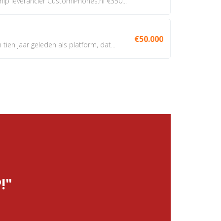
 leverancier CustomiPhones.nl €350...
€50.000
ien jaar geleden als platform, dat...
!"