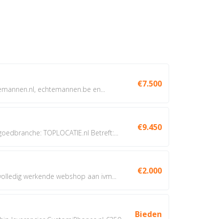
€7.500
annen.nl, echtemannen.be en...
€9.450
dbranche: TOPLOCATIE.nl Betreft:...
€2.000
 volledig werkende webshop aan ivm...
Bieden