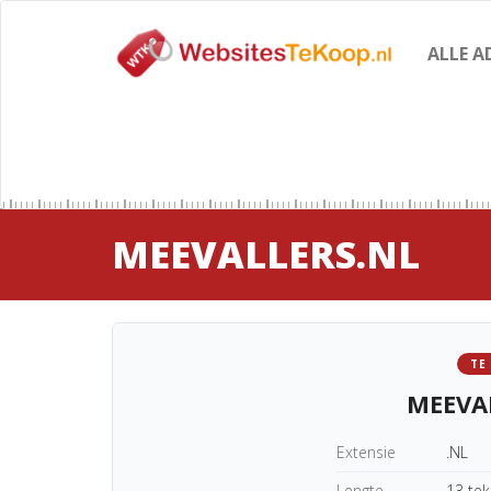
ALLE A
MEEVALLERS.NL
TE
MEEVA
Extensie
.NL
Lengte
13 te