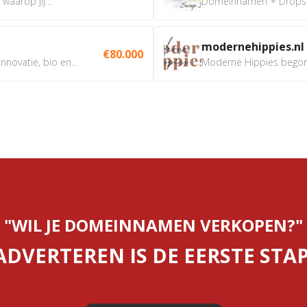
aarop jij...
Domeinnamen + Dropship
modernehippies.nl
€80.000
nnovatie, bio en...
Moderne Hippies begon t
"WIL JE DOMEINNAMEN VERKOPEN?"
ADVERTEREN IS DE EERSTE STAP