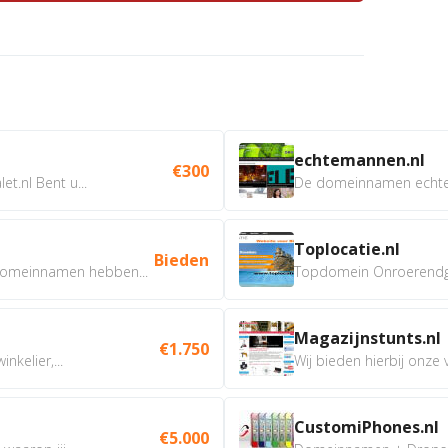
echtemannen.nl
€300
t.nl Bent u...
De domeinnamen echtem
Toplocatie.nl
Bieden
omeinnamen hebben...
Topdomein Onroerendgoe
Magazijnstunts.nl
€1.750
nkelier,...
Wij bieden hierbij onze
CustomiPhones.nl
€5.000