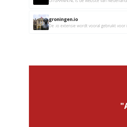
UITGAANIN.NL is dé website van Nederland w
groningen.io
De .io extensie wordt vooral gebruikt voor i
"