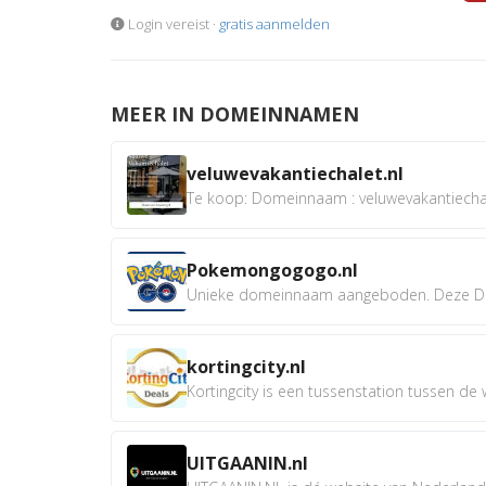
Login vereist ·
gratis aanmelden
MEER IN DOMEINNAMEN
veluwevakantiechalet.nl
Te koop: Domeinnaam : veluwevakantiechale
Pokemongogogo.nl
Unieke domeinnaam aangeboden. Deze D
kortingcity.nl
Kortingcity is een tussenstation tussen de wi
UITGAANIN.nl