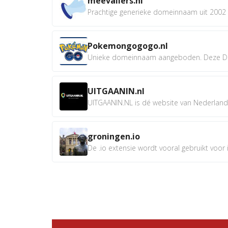
meevallers.nl
Prachtige generieke domeinnaam uit 2002 e
Pokemongogogo.nl
Unieke domeinnaam aangeboden. Deze D
UITGAANIN.nl
UITGAANIN.NL is dé website van Nederland w
groningen.io
De .io extensie wordt vooral gebruikt voor i