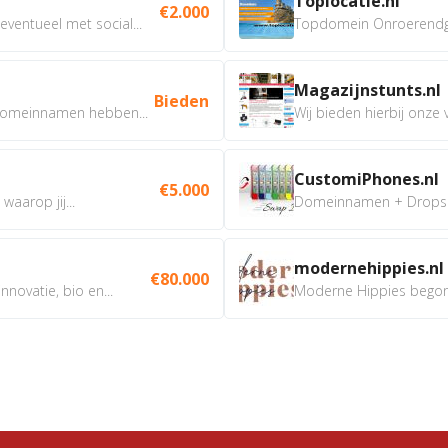
Toplocatie.nl
€2.000
ventueel met social...
Topdomein Onroerendgoe
Magazijnstunts.nl
Bieden
omeinnamen hebben...
Wij bieden hierbij onze
CustomiPhones.nl
€5.000
aarop jij...
Domeinnamen + Dropship
modernehippies.nl
€80.000
nnovatie, bio en...
Moderne Hippies begon t