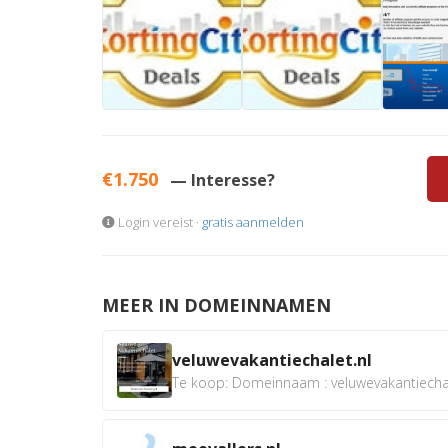
€1.750
— Interesse?
Login vereist ·
gratis aanmelden
MEER IN DOMEINNAMEN
veluwevakantiechalet.nl
Te koop: Domeinnaam : veluwevakantiechale