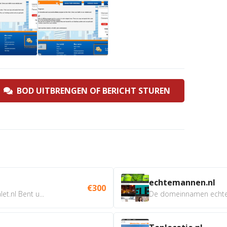
BOD UITBRENGEN OF BERICHT STUREN
echtemannen.nl
€300
t.nl Bent u...
De domeinnamen echtem