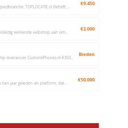
€9.450
dbranche: TOPLOCATIE.nl Betreft:...
€2.000
 volledig werkende webshop aan ivm...
Bieden
 leverancier CustomiPhones.nl €350...
€50.000
ien jaar geleden als platform, dat...