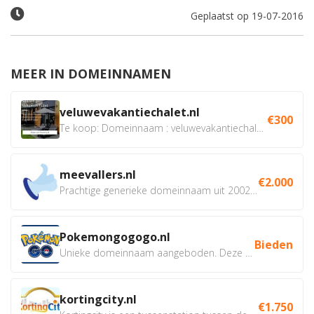
Geplaatst op 19-07-2016
MEER IN DOMEINNAMEN
veluwevakantiechalet.nl
€300
Te koop: Domeinnaam : veluwevakantiechalet.nl Bent u...
meevallers.nl
€2.000
Prachtige generieke domeinnaam uit 2002 eventueel met social...
Pokemongogogo.nl
Bieden
Unieke domeinnaam aangeboden. Deze Domeinnamen hebben...
kortingcity.nl
€1.750