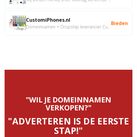
CustomiPhones.nl
Bieden
Domeinnamen + Dropship leverancier CustomiPhones.nl €350...
"WIL JE DOMEINNAMEN
VERKOPEN?"
"ADVERTEREN IS DE EERSTE
STAP!"