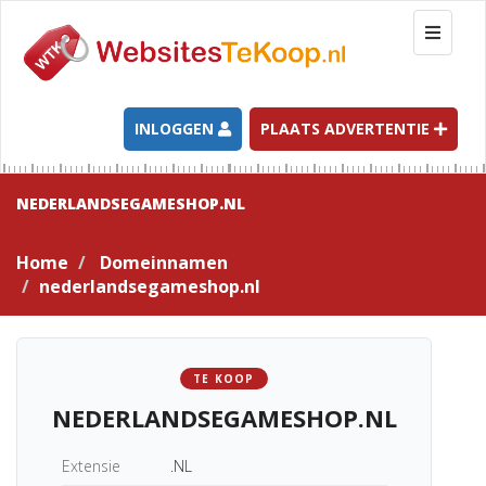
T
o
g
g
l
INLOGGEN
PLAATS ADVERTENTIE
e
n
a
NEDERLANDSEGAMESHOP.NL
v
i
Home
Domeinnamen
g
nederlandsegameshop.nl
a
t
i
o
TE KOOP
n
NEDERLANDSEGAMESHOP.NL
Extensie
.NL