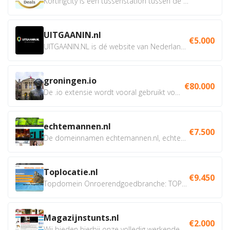
Kortingcity is een tussenstation tussen de winkelier,...
UITGAANIN.nl
€5.000
UITGAANIN.NL is dé website van Nederland waarop jij...
groningen.io
€80.000
De .io extensie wordt vooral gebruikt voor innovatie, bio en...
echtemannen.nl
€7.500
De domeinnamen echtemannen.nl, echtemannen.be en...
Toplocatie.nl
€9.450
Topdomein Onroerendgoedbranche: TOPLOCATIE.nl Betreft:...
Magazijnstunts.nl
€2.000
Wij bieden hierbij onze volledig werkende webshop aan ivm...