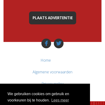
PLAATS ADVERTENTIE
Home
Algemene voorwaarden
Privacy policy
We gebruiken cookies om gebruik en
Contact / Support
voorkeuren bij te houden.
Lees meer