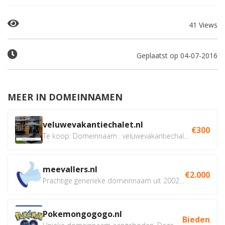
41 Views
Geplaatst op 04-07-2016
MEER IN DOMEINNAMEN
veluwevakantiechalet.nl
€300
Te koop: Domeinnaam : veluwevakantiechalet.nl Bent u...
meevallers.nl
€2.000
Prachtige generieke domeinnaam uit 2002 eventueel met social...
Pokemongogogo.nl
Bieden