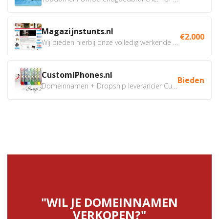
Magazijnstunts.nl
€2.000
Wij bieden hierbij onze volledig werkende webshop aan ivm...
CustomiPhones.nl
Bieden
Domeinnamen + Dropship leverancier CustomiPhones.nl €350...
"WIL JE DOMEINNAMEN
VERKOPEN?"