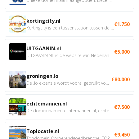
Unieke domeinnaam aangeboden. Deze Domeinnamen hebben...
kortingcity.nl
€1.750
Kortingcity is een tussenstation tussen de winkelier,...
UITGAANIN.nl
€5.000
UITGAANIN.NL is dé website van Nederland waarop jij...
groningen.io
€80.000
De .io extensie wordt vooral gebruikt voor innovatie, bio en...
echtemannen.nl
€7.500
De domeinnamen echtemannen.nl, echtemannen.be en...
Toplocatie.nl
€9.450
Topdomein Onroerendgoedbranche: TOPLOCATIE.nl Betreft:...