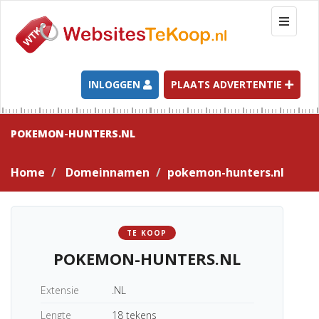
T
o
g
g
l
INLOGGEN
PLAATS ADVERTENTIE
e
n
a
POKEMON-HUNTERS.NL
v
i
Home
Domeinnamen
pokemon-hunters.nl
g
a
t
i
TE KOOP
o
POKEMON-HUNTERS.NL
n
Extensie
.NL
Lengte
18 tekens