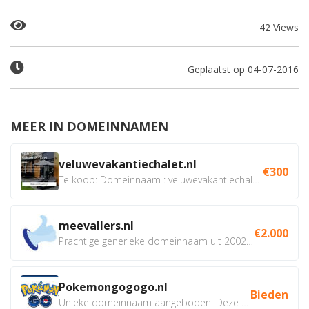
42 Views
Geplaatst op 04-07-2016
MEER IN DOMEINNAMEN
veluwevakantiechalet.nl
€300
Te koop: Domeinnaam : veluwevakantiechalet.nl Bent u...
meevallers.nl
€2.000
Prachtige generieke domeinnaam uit 2002 eventueel met social...
Pokemongogogo.nl
Bieden
Unieke domeinnaam aangeboden. Deze Domeinnamen hebben...