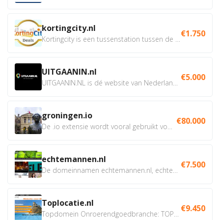
kortingcity.nl
€1.750
Kortingcity is een tussenstation tussen de winkelier,...
UITGAANIN.nl
€5.000
UITGAANIN.NL is dé website van Nederland waarop jij...
groningen.io
€80.000
De .io extensie wordt vooral gebruikt voor innovatie, bio en...
echtemannen.nl
€7.500
De domeinnamen echtemannen.nl, echtemannen.be en...
Toplocatie.nl
€9.450
Topdomein Onroerendgoedbranche: TOPLOCATIE.nl Betreft:...