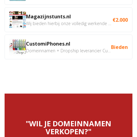
Magazijnstunts.nl
€2.000
Wij bieden hierbij onze volledig werkende webshop aan ivm...
CustomiPhones.nl
Bieden
Domeinnamen + Dropship leverancier CustomiPhones.nl €350...
"WIL JE DOMEINNAMEN
VERKOPEN?"