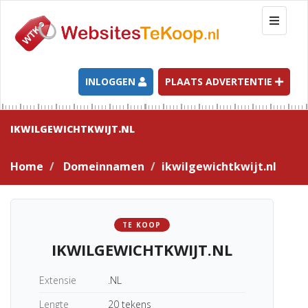
T
o
g
g
l
INLOGGEN
PLAATS ADVERTENTIE
e
n
a
IKWILGEWICHTKWIJT.NL
v
i
Home
Domeinnamen
ikwilgewichtkwijt.nl
g
a
t
i
TE KOOP
o
IKWILGEWICHTKWIJT.NL
n
Extensie
.NL
Lengte
20 tekens