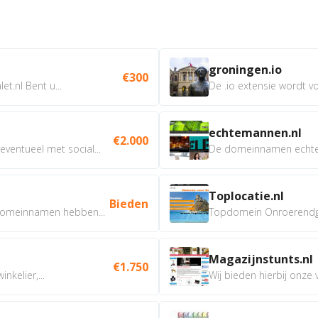
groningen.io
€300
t.nl Bent u...
De .io extensie wordt vo
echtemannen.nl
€2.000
ventueel met social...
De domeinnamen echtem
Toplocatie.nl
Bieden
omeinnamen hebben...
Topdomein Onroerendgoe
Magazijnstunts.nl
€1.750
nkelier,...
Wij bieden hierbij onze