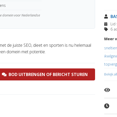
kens
wde domein voor Nederlandse
BA
Lid 
6 ad
Meer 
met de juiste SEO, dieet en sporten is nu helemaal
sneltien
 een domein met potentie.
ikwilgew
topverge
BOD UITBRENGEN OF BERICHT STUREN
Bekijk a