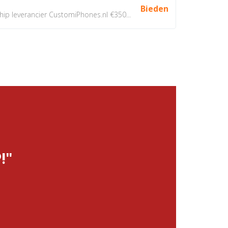
Bieden
 leverancier CustomiPhones.nl €350...
!"