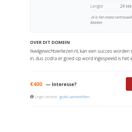
Lengte
24 te
.nl is het meest vertrou
klanten
OVER DIT DOMEIN
Ikwilgewichtverliezen.nl, kan een succes worden 
in, dus zodra er goed op word ingespeeld is het
€400
— Interesse?
Login vereist ·
gratis aanmelden