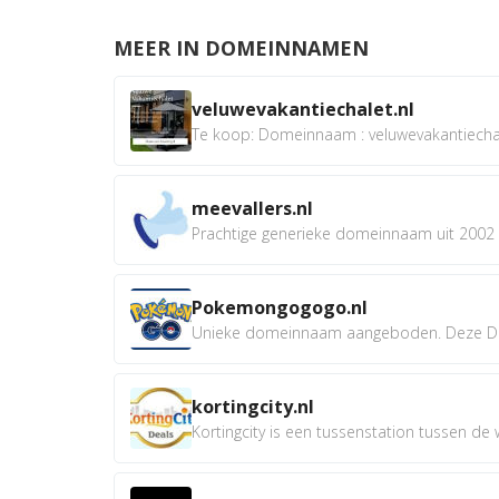
MEER IN DOMEINNAMEN
veluwevakantiechalet.nl
Te koop: Domeinnaam : veluwevakantiechale
meevallers.nl
Prachtige generieke domeinnaam uit 2002 e
Pokemongogogo.nl
Unieke domeinnaam aangeboden. Deze D
kortingcity.nl
Kortingcity is een tussenstation tussen de wi