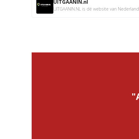
UITGAANIN.nl
UITGAANIN.NL is dé website van Nederland w
"