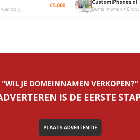
CustomiPhones.nl
€5.000
aarop jij...
Domeinnamen + Dropship
"WIL JE DOMEINNAMEN VERKOPEN?"
ADVERTEREN IS DE EERSTE STAP
PLAATS ADVERTENTIE