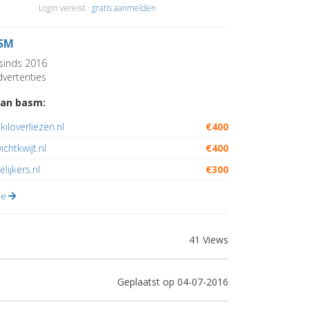
Login vereist ·
gratis aanmelden
SM
sinds 2016
vertenties
van basm:
kiloverliezen.nl
€400
ichtkwijt.nl
€400
lijkers.nl
€300
lle
41 Views
Geplaatst op 04-07-2016