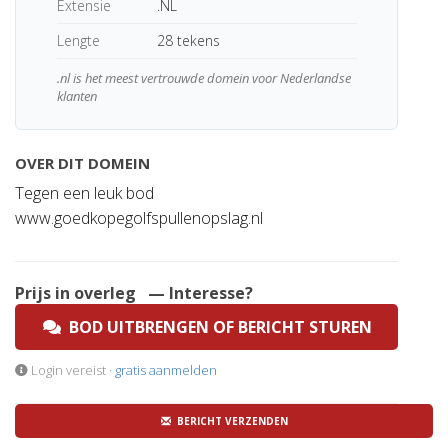
Extensie
.NL
Lengte
28 tekens
.nl is het meest vertrouwde domein voor Nederlandse
klanten
OVER DIT DOMEIN
Tegen een leuk bod
www.goedkopegolfspullenopslag.nl
Prijs in overleg
— Interesse?
BOD UITBRENGEN OF BERICHT STUREN
Login vereist ·
gratis aanmelden
BERICHT VERZENDEN