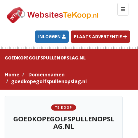
T
o
g
g
l
INLOGGEN
PLAATS ADVERTENTIE
e
n
a
GOEDKOPEGOLFSPULLENOPSLAG.NL
v
i
Home
Domeinnamen
g
goedkopegolfspullenopslag.nl
a
t
i
o
TE KOOP
n
GOEDKOPEGOLFSPULLENOPSL
AG.NL