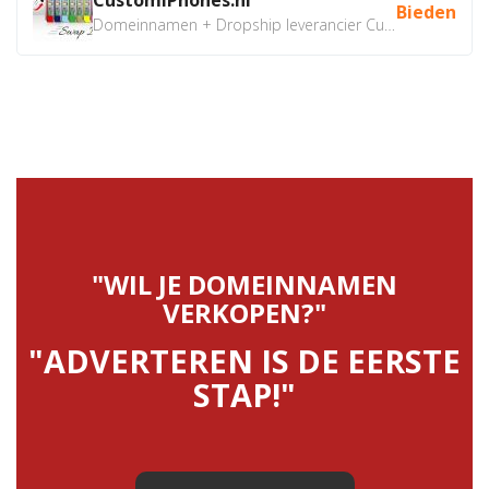
Bieden
Domeinnamen + Dropship leverancier CustomiPhones.nl €350...
"WIL JE DOMEINNAMEN
VERKOPEN?"
"ADVERTEREN IS DE EERSTE
STAP!"