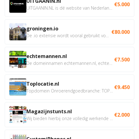
UITGAANIN.nl
€5.000
UITGAANIN.NL is dé website van Nederland waarop jij...
groningen.io
€80.000
De .io extensie wordt vooral gebruikt voor innovatie, bio en...
echtemannen.nl
€7.500
De domeinnamen echtemannen.nl, echtemannen.be en...
Toplocatie.nl
€9.450
Topdomein Onroerendgoedbranche: TOPLOCATIE.nl Betreft:...
Magazijnstunts.nl
€2.000
Wij bieden hierbij onze volledig werkende webshop aan ivm...
CustomiPhones.nl