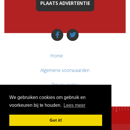
PLAATS ADVERTENTIE
Home
Algemene voorwaarden
Privacy policy
We gebruiken cookies om gebruik en
Contact / Support
voorkeuren bij te houden.
Lees meer
Got it!