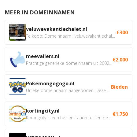
MEER IN DOMEINNAMEN
veluwevakantiechalet.nl
€300
Te koop: Domeinnaam : veluwevakantiechalet.nl Bent u...
meevallers.nl
€2.000
Prachtige generieke domeinnaam uit 2002 eventueel met social...
Pokemongogogo.nl
Bieden
Unieke domeinnaam aangeboden. Deze Domeinnamen hebben...
kortingcity.nl
€1.750
Kortingcity is een tussenstation tussen de winkelier,...