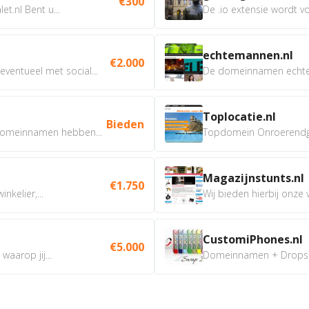
€300
t.nl Bent u...
De .io extensie wordt vo
echtemannen.nl
€2.000
ventueel met social...
De domeinnamen echtem
Toplocatie.nl
Bieden
omeinnamen hebben...
Topdomein Onroerendgoe
Magazijnstunts.nl
€1.750
nkelier,...
Wij bieden hierbij onze
CustomiPhones.nl
€5.000
aarop jij...
Domeinnamen + Dropship