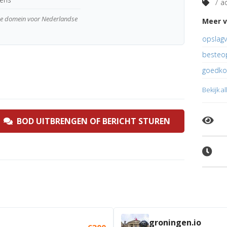
7 ad
wde domein voor Nederlandse
Meer v
opslagve
besteop
goedkop
Bekijk a
BOD UITBRENGEN OF BERICHT STUREN
groningen.io