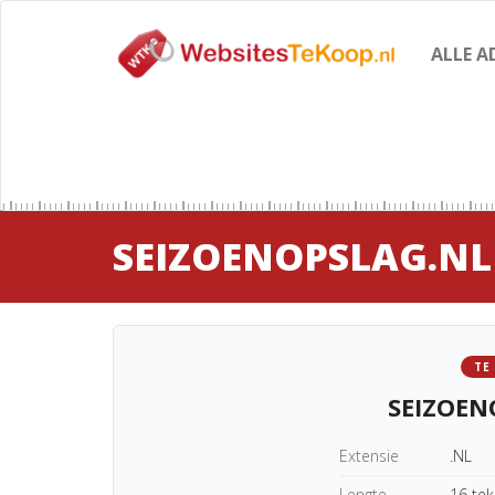
ALLE A
SEIZOENOPSLAG.NL
TE
SEIZOEN
Extensie
.NL
Lengte
16 te