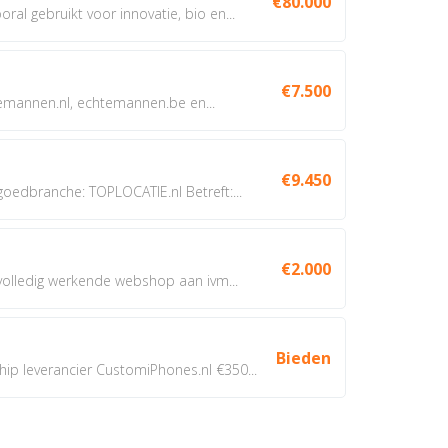
€80.000
oral gebruikt voor innovatie, bio en...
€7.500
annen.nl, echtemannen.be en...
€9.450
dbranche: TOPLOCATIE.nl Betreft:...
€2.000
 volledig werkende webshop aan ivm...
Bieden
 leverancier CustomiPhones.nl €350...