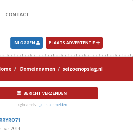
CONTACT
INLOGGEN
PLAATS ADVERTENTIE
Home
Domeinnamen
seizoenopslag.nl
BERICHT VERZENDEN
Login vereist ·
gratis aanmelden
RRYRO71
sinds 2014