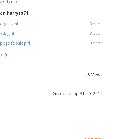
vertenties
an harryro71:
rgelijk.nl
Bieden
slag.nl
Bieden
egolfopslag.nl
Bieden
lle
43 Views
Geplaatst op 31-05-2015