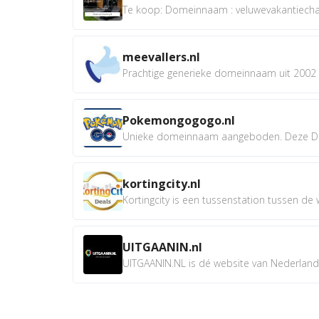
Te koop: Domeinnaam : veluwevakantiechale
meevallers.nl
Prachtige generieke domeinnaam uit 2002 e
Pokemongogogo.nl
Unieke domeinnaam aangeboden. Deze D
kortingcity.nl
Kortingcity is een tussenstation tussen de wi
UITGAANIN.nl
UITGAANIN.NL is dé website van Nederland w