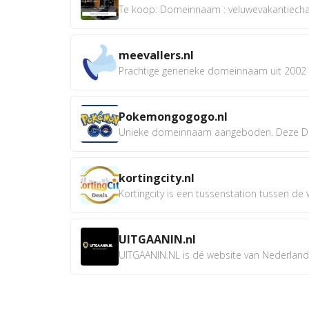
Te koop: Domeinnaam : veluwevakantiechale
meevallers.nl
Prachtige generieke domeinnaam uit 2002 e
Pokemongogogo.nl
Unieke domeinnaam aangeboden. Deze D
kortingcity.nl
Kortingcity is een tussenstation tussen de wi
UITGAANIN.nl
UITGAANIN.NL is dé website van Nederland w