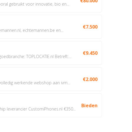
€80.000
oral gebruikt voor innovatie, bio en...
€7.500
annen.nl, echtemannen.be en...
€9.450
dbranche: TOPLOCATIE.nl Betreft:...
€2.000
 volledig werkende webshop aan ivm...
Bieden
 leverancier CustomiPhones.nl €350...