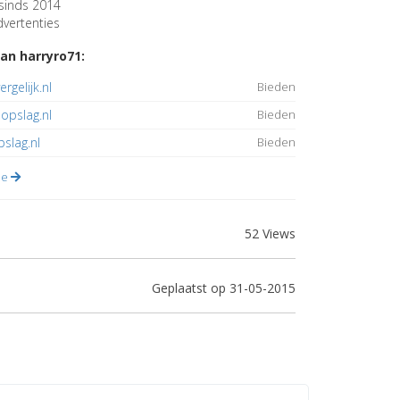
sinds 2014
vertenties
an harryro71:
rgelijk.nl
Bieden
opslag.nl
Bieden
slag.nl
Bieden
lle
52 Views
Geplaatst op 31-05-2015