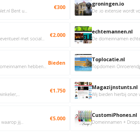
groningen.io
€300
t.nl Bent u...
De .io extensie wordt vo
echtemannen.nl
€2.000
ventueel met social...
De domeinnamen echtem
Toplocatie.nl
Bieden
omeinnamen hebben...
Topdomein Onroerendgoe
Magazijnstunts.nl
€1.750
nkelier,...
Wij bieden hierbij onze
CustomiPhones.nl
€5.000
aarop jij...
Domeinnamen + Dropship