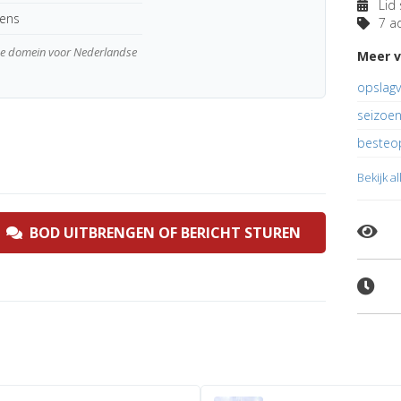
Lid 
kens
7 ad
wde domein voor Nederlandse
Meer v
opslagve
seizoen
besteop
Bekijk a
BOD UITBRENGEN OF BERICHT STUREN