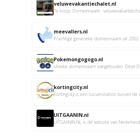
veluwevakantiechalet.nl
Te koop: Domeinnaam : veluwevakantiechale
meevallers.nl
Prachtige generieke domeinnaam uit 2002 e
Pokemongogogo.nl
Unieke domeinnaam aangeboden. Deze D
kortingcity.nl
Kortingcity is een tussenstation tussen de wi
UITGAANIN.nl
UITGAANIN.NL is dé website van Nederland w