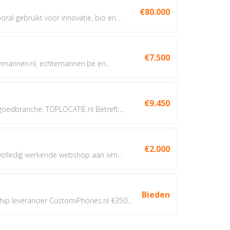
€80.000
oral gebruikt voor innovatie, bio en...
€7.500
annen.nl, echtemannen.be en...
€9.450
dbranche: TOPLOCATIE.nl Betreft:...
€2.000
 volledig werkende webshop aan ivm...
Bieden
 leverancier CustomiPhones.nl €350...