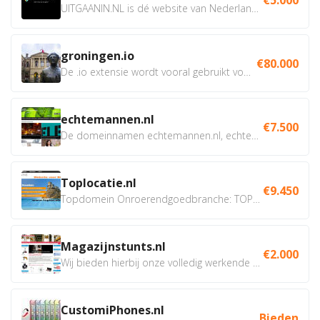
UITGAANIN.NL is dé website van Nederland waarop jij...
groningen.io
€80.000
De .io extensie wordt vooral gebruikt voor innovatie, bio en...
echtemannen.nl
€7.500
De domeinnamen echtemannen.nl, echtemannen.be en...
Toplocatie.nl
€9.450
Topdomein Onroerendgoedbranche: TOPLOCATIE.nl Betreft:...
Magazijnstunts.nl
€2.000
Wij bieden hierbij onze volledig werkende webshop aan ivm...
CustomiPhones.nl
Bieden