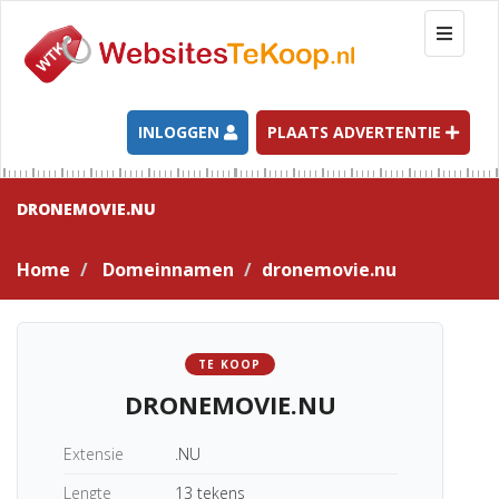
T
o
g
g
l
INLOGGEN
PLAATS ADVERTENTIE
e
n
a
DRONEMOVIE.NU
v
i
Home
Domeinnamen
dronemovie.nu
g
a
t
i
TE KOOP
o
DRONEMOVIE.NU
n
Extensie
.NU
Lengte
13 tekens