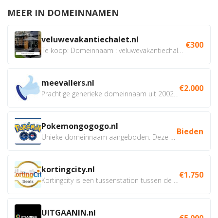
MEER IN DOMEINNAMEN
veluwevakantiechalet.nl
€300
Te koop: Domeinnaam : veluwevakantiechalet.nl Bent u...
meevallers.nl
€2.000
Prachtige generieke domeinnaam uit 2002 eventueel met social...
Pokemongogogo.nl
Bieden
Unieke domeinnaam aangeboden. Deze Domeinnamen hebben...
kortingcity.nl
€1.750
Kortingcity is een tussenstation tussen de winkelier,...
UITGAANIN.nl
€5.000