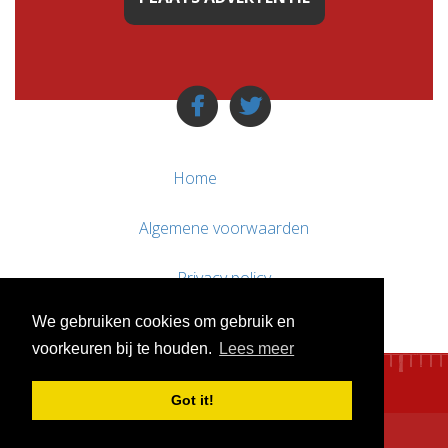
Home
Algemene voorwaarden
Privacy policy
We gebruiken cookies om gebruik en
Contact / Support
voorkeuren bij te houden.
Lees meer
Got it!
© WebsitesTeKoop.nl 2010 - 2026