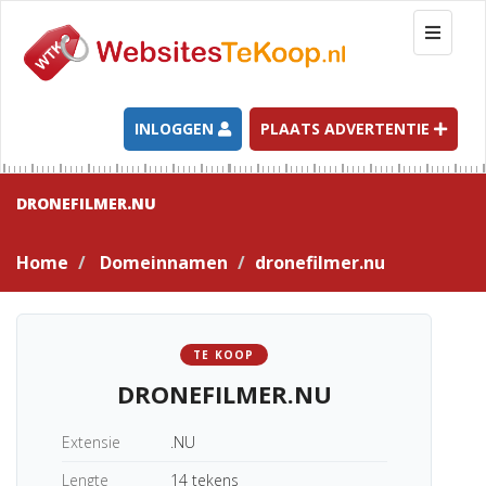
T
o
g
g
l
INLOGGEN
PLAATS ADVERTENTIE
e
n
a
DRONEFILMER.NU
v
i
Home
Domeinnamen
dronefilmer.nu
g
a
t
i
TE KOOP
o
DRONEFILMER.NU
n
Extensie
.NU
Lengte
14 tekens