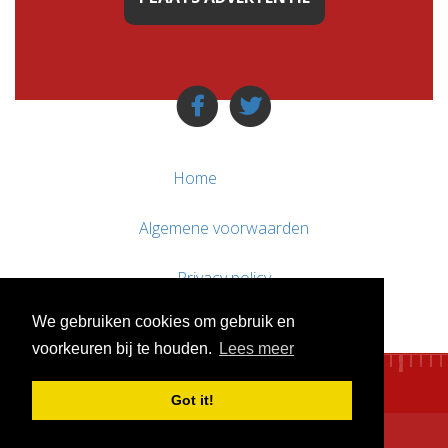
Home
Algemene voorwaarden
Privacy policy
We gebruiken cookies om gebruik en
Contact / Support
voorkeuren bij te houden.
Lees meer
Got it!
© WebsitesTeKoop.nl 2010 - 2026