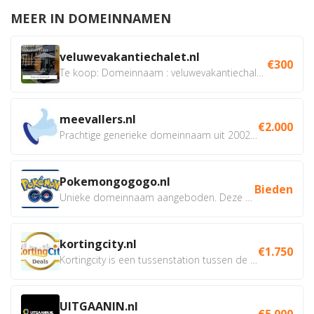
MEER IN DOMEINNAMEN
veluwevakantiechalet.nl
€300
Te koop: Domeinnaam : veluwevakantiechalet.nl Bent u...
meevallers.nl
€2.000
Prachtige generieke domeinnaam uit 2002 eventueel met social...
Pokemongogogo.nl
Bieden
Unieke domeinnaam aangeboden. Deze Domeinnamen hebben...
kortingcity.nl
€1.750
Kortingcity is een tussenstation tussen de winkelier,...
UITGAANIN.nl
€5.000