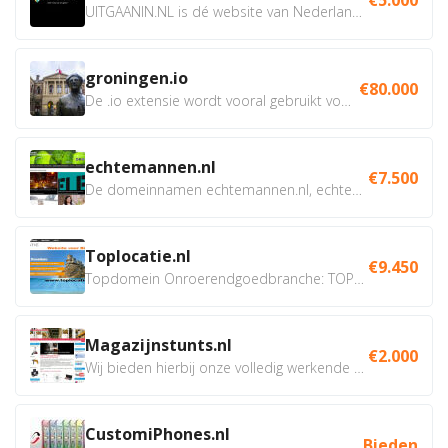
UITGAANIN.NL is dé website van Nederland waarop jij...
groningen.io
€80.000
De .io extensie wordt vooral gebruikt voor innovatie, bio en...
echtemannen.nl
€7.500
De domeinnamen echtemannen.nl, echtemannen.be en...
Toplocatie.nl
€9.450
Topdomein Onroerendgoedbranche: TOPLOCATIE.nl Betreft:...
Magazijnstunts.nl
€2.000
Wij bieden hierbij onze volledig werkende webshop aan ivm...
CustomiPhones.nl
Bieden