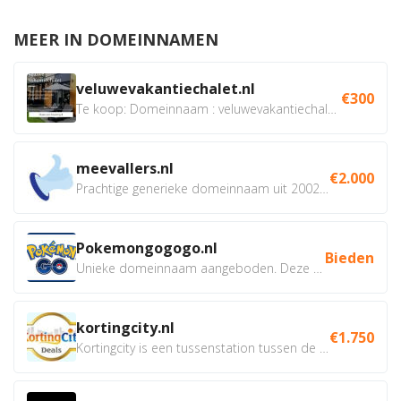
MEER IN DOMEINNAMEN
veluwevakantiechalet.nl
€300
Te koop: Domeinnaam : veluwevakantiechalet.nl Bent u...
meevallers.nl
€2.000
Prachtige generieke domeinnaam uit 2002 eventueel met social...
Pokemongogogo.nl
Bieden
Unieke domeinnaam aangeboden. Deze Domeinnamen hebben...
kortingcity.nl
€1.750
Kortingcity is een tussenstation tussen de winkelier,...