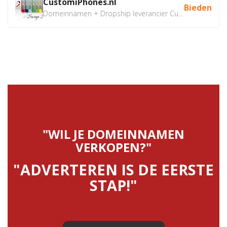
CustomiPhones.nl
Bieden
Domeinnamen + Dropship leverancier CustomiPhones.nl €350...
"WIL JE DOMEINNAMEN
VERKOPEN?"
"ADVERTEREN IS DE EERSTE
STAP!"