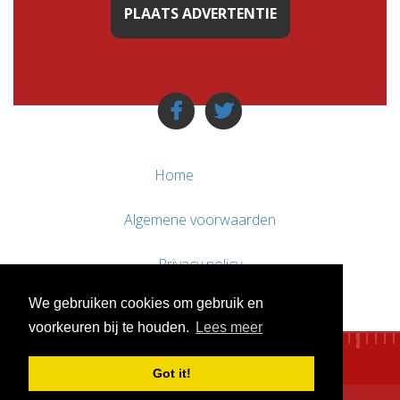
PLAATS ADVERTENTIE
Home
Algemene voorwaarden
Privacy policy
We gebruiken cookies om gebruik en
Contact / Support
voorkeuren bij te houden.
Lees meer
Got it!