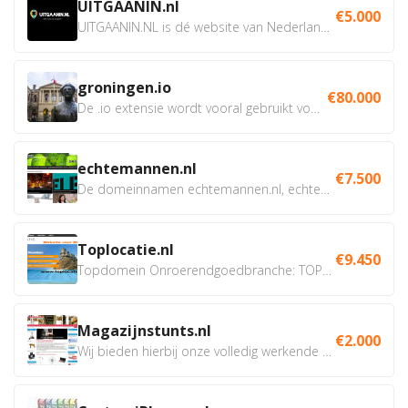
UITGAANIN.nl
€5.000
UITGAANIN.NL is dé website van Nederland waarop jij...
groningen.io
€80.000
De .io extensie wordt vooral gebruikt voor innovatie, bio en...
echtemannen.nl
€7.500
De domeinnamen echtemannen.nl, echtemannen.be en...
Toplocatie.nl
€9.450
Topdomein Onroerendgoedbranche: TOPLOCATIE.nl Betreft:...
Magazijnstunts.nl
€2.000
Wij bieden hierbij onze volledig werkende webshop aan ivm...