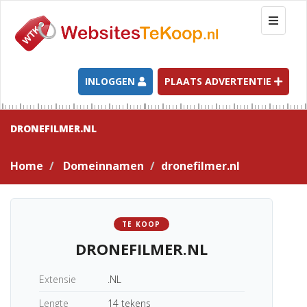
T
o
g
g
l
INLOGGEN
PLAATS ADVERTENTIE
e
n
a
DRONEFILMER.NL
v
i
Home
Domeinnamen
dronefilmer.nl
g
a
t
i
TE KOOP
o
DRONEFILMER.NL
n
Extensie
.NL
Lengte
14 tekens