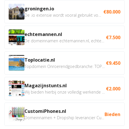
groningen.io
€80.000
De .io extensie wordt vooral gebruikt voor innovatie, bio en...
echtemannen.nl
€7.500
De domeinnamen echtemannen.nl, echtemannen.be en...
Toplocatie.nl
€9.450
Topdomein Onroerendgoedbranche: TOPLOCATIE.nl Betreft:...
Magazijnstunts.nl
€2.000
Wij bieden hierbij onze volledig werkende webshop aan ivm...
CustomiPhones.nl
Bieden
Domeinnamen + Dropship leverancier CustomiPhones.nl €350...