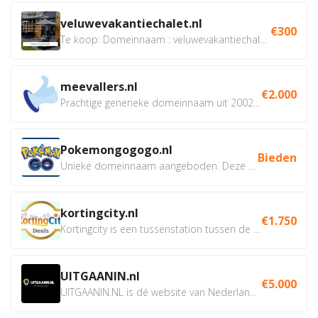
veluwevakantiechalet.nl
€300
Te koop: Domeinnaam : veluwevakantiechalet.nl Bent u...
meevallers.nl
€2.000
Prachtige generieke domeinnaam uit 2002 eventueel met social...
Pokemongogogo.nl
Bieden
Unieke domeinnaam aangeboden. Deze Domeinnamen hebben...
kortingcity.nl
€1.750
Kortingcity is een tussenstation tussen de winkelier,...
UITGAANIN.nl
€5.000
UITGAANIN.NL is dé website van Nederland waarop jij...