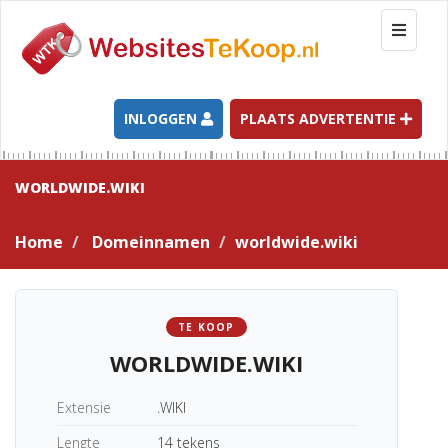
T
o
g
g
l
INLOGGEN
PLAATS ADVERTENTIE
e
n
a
WORLDWIDE.WIKI
v
i
Home
Domeinnamen
worldwide.wiki
g
a
t
i
TE KOOP
o
WORLDWIDE.WIKI
n
Extensie
.WIKI
Lengte
14 tekens