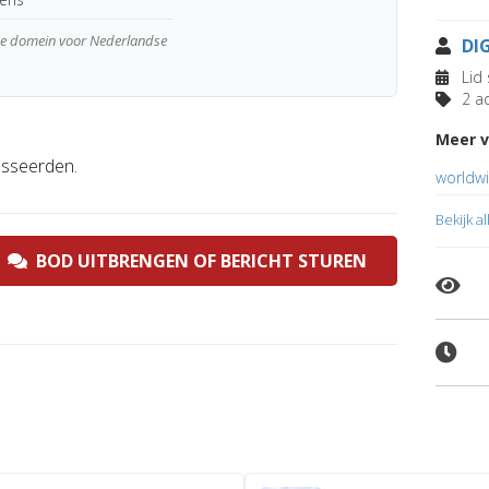
wde domein voor Nederlandse
DI
Lid 
2 ad
Meer v
esseerden.
worldwi
Bekijk a
BOD UITBRENGEN OF BERICHT STUREN