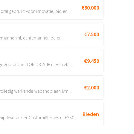
€80.000
oral gebruikt voor innovatie, bio en...
€7.500
annen.nl, echtemannen.be en...
€9.450
dbranche: TOPLOCATIE.nl Betreft:...
€2.000
 volledig werkende webshop aan ivm...
Bieden
 leverancier CustomiPhones.nl €350...