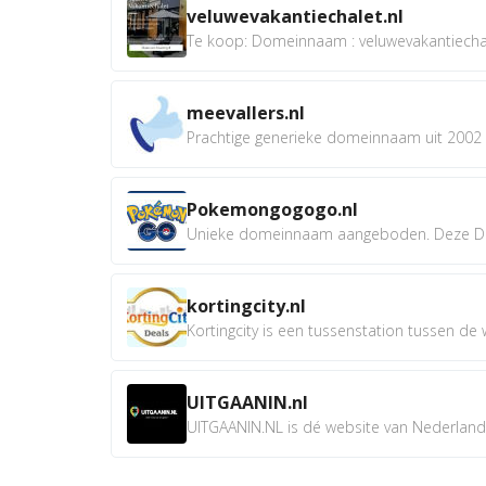
veluwevakantiechalet.nl
Te koop: Domeinnaam : veluwevakantiechale
meevallers.nl
Prachtige generieke domeinnaam uit 2002 e
Pokemongogogo.nl
Unieke domeinnaam aangeboden. Deze D
kortingcity.nl
Kortingcity is een tussenstation tussen de wi
UITGAANIN.nl
UITGAANIN.NL is dé website van Nederland w