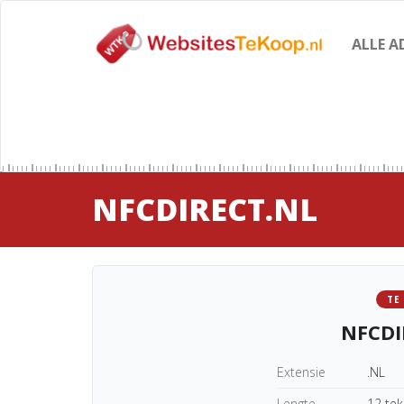
ALLE A
NFCDIRECT.NL
TE
NFCDI
Extensie
.NL
Lengte
12 te