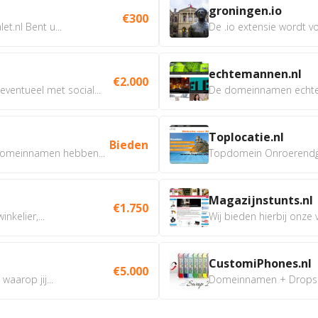
groningen.io
€300
t.nl Bent u...
De .io extensie wordt vo
echtemannen.nl
€2.000
ventueel met social...
De domeinnamen echtem
Toplocatie.nl
Bieden
omeinnamen hebben...
Topdomein Onroerendgoe
Magazijnstunts.nl
€1.750
nkelier,...
Wij bieden hierbij onze
CustomiPhones.nl
€5.000
aarop jij...
Domeinnamen + Dropship