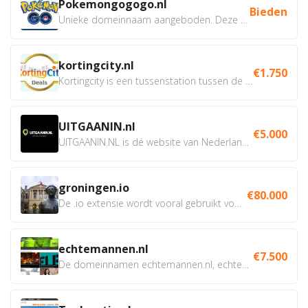
Pokemongogogo.nl
Bieden
Unieke domeinnaam aangeboden. Deze Domeinnamen hebben...
kortingcity.nl
€1.750
Kortingcity is een tussenstation tussen de winkelier,...
UITGAANIN.nl
€5.000
UITGAANIN.NL is dé website van Nederland waarop jij...
groningen.io
€80.000
De .io extensie wordt vooral gebruikt voor innovatie, bio en...
echtemannen.nl
€7.500
De domeinnamen echtemannen.nl, echtemannen.be en...