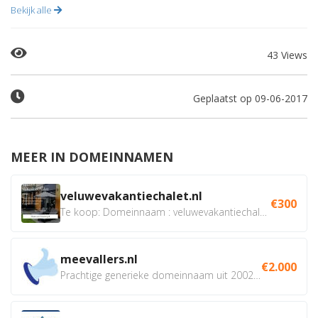
Bekijk alle
43 Views
Geplaatst op 09-06-2017
MEER IN DOMEINNAMEN
veluwevakantiechalet.nl
€300
Te koop: Domeinnaam : veluwevakantiechalet.nl Bent u...
meevallers.nl
€2.000
Prachtige generieke domeinnaam uit 2002 eventueel met social...