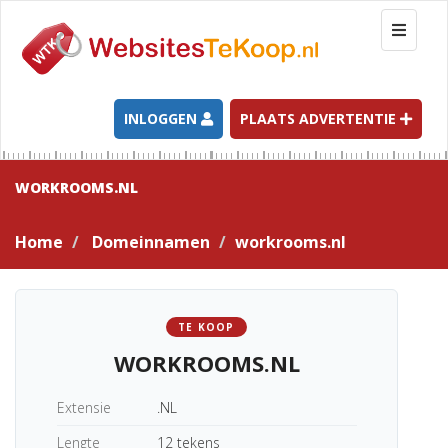
T
o
g
g
l
INLOGGEN
PLAATS ADVERTENTIE
e
n
a
WORKROOMS.NL
v
i
Home
Domeinnamen
workrooms.nl
g
a
t
i
TE KOOP
o
WORKROOMS.NL
n
Extensie
.NL
Lengte
12 tekens