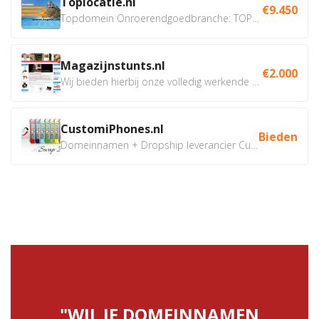
Toplocatie.nl
€9.450
Topdomein Onroerendgoedbranche: TOPLOCATIE.nl Betreft:...
Magazijnstunts.nl
€2.000
Wij bieden hierbij onze volledig werkende webshop aan ivm...
CustomiPhones.nl
Bieden
Domeinnamen + Dropship leverancier CustomiPhones.nl €350...
"WIL JE DOMEINNAMEN