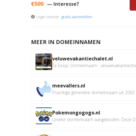
€500
— Interesse?
Login vereist ·
gratis aanmelden
MEER IN DOMEINNAMEN
veluwevakantiechalet.nl
Te koop: Domeinnaam : veluwevakantiechale
meevallers.nl
Prachtige generieke domeinnaam uit 2002 e
Pokemongogogo.nl
Unieke domeinnaam aangeboden. Deze D