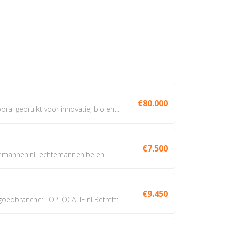
€80.000
oral gebruikt voor innovatie, bio en...
€7.500
annen.nl, echtemannen.be en...
€9.450
dbranche: TOPLOCATIE.nl Betreft:...