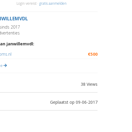
Login vereist ·
gratis aanmelden
NWILLEMVDL
sinds 2017
vertenties
an janwillemvdl:
oms.nl
€500
lle
38 Views
Geplaatst op 09-06-2017