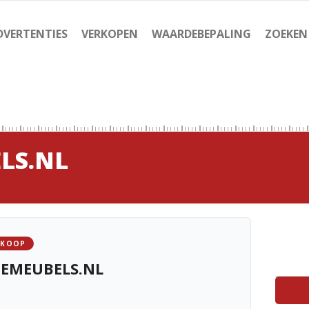
DVERTENTIES
VERKOPEN
WAARDEBEPALING
ZOEKEN
LS.NL
 KOOP
IEMEUBELS.NL