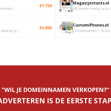
Magazijnstunts.nl
€1.750
nkelier,...
Wij bieden hierbij onze
CustomiPhones.nl
€5.000
aarop jij...
Domeinnamen + Dropship
"WIL JE DOMEINNAMEN VERKOPEN?"
ADVERTEREN IS DE EERSTE STAP