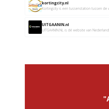
kortingcity.nl
Kortingcity is een tussenstation tussen de wi
UITGAANIN.nl
UITGAANIN.NL is dé website van Nederland w
"