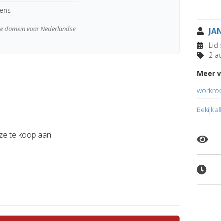
kens
wde domein voor Nederlandse
JA
Lid 
2 ad
Meer v
workro
Bekijk a
eze te koop aan.