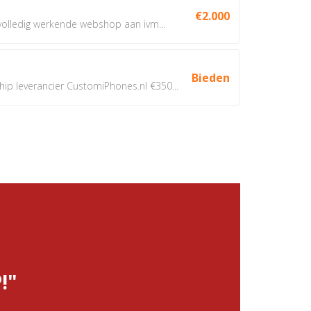
€2.000
 volledig werkende webshop aan ivm...
Bieden
 leverancier CustomiPhones.nl €350...
!"