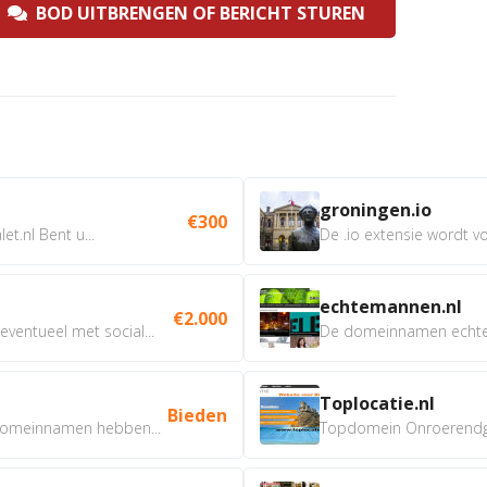
BOD UITBRENGEN OF BERICHT STUREN
groningen.io
€300
t.nl Bent u...
De .io extensie wordt vo
echtemannen.nl
€2.000
ventueel met social...
De domeinnamen echtem
Toplocatie.nl
Bieden
omeinnamen hebben...
Topdomein Onroerendgoe