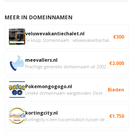
MEER IN DOMEINNAMEN
veluwevakantiechalet.nl
€300
Te koop: Domeinnaam : veluwevakantiechalet.nl Bent u...
meevallers.nl
€2.000
Prachtige generieke domeinnaam uit 2002 eventueel met social...
Pokemongogogo.nl
Bieden
Unieke domeinnaam aangeboden. Deze Domeinnamen hebben...
kortingcity.nl
€1.750
Kortingcity is een tussenstation tussen de winkelier,...