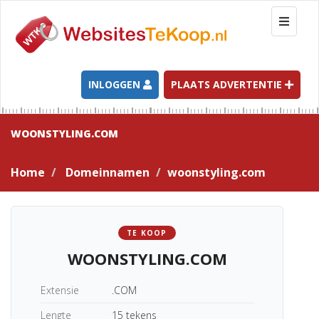
T
o
g
g
l
INLOGGEN
PLAATS ADVERTENTIE
e
n
a
WOONSTYLING.COM
v
i
Home
Domeinnamen
woonstyling.com
g
a
t
i
TE KOOP
o
WOONSTYLING.COM
n
Extensie
.COM
Lengte
15 tekens