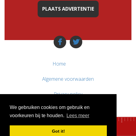
PLAATS ADVERTENTIE
Home
Algemene voorwaarden
Privacy policy
We gebruiken cookies om gebruik en
Contact / Support
voorkeuren bij te houden.
Lees meer
Got it!