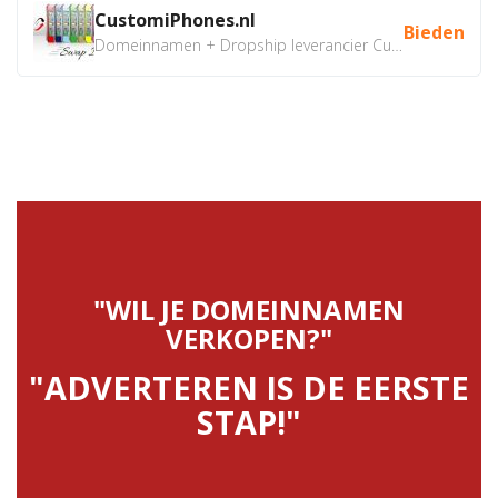
CustomiPhones.nl
Bieden
Domeinnamen + Dropship leverancier CustomiPhones.nl €350...
"WIL JE DOMEINNAMEN
VERKOPEN?"
"ADVERTEREN IS DE EERSTE
STAP!"