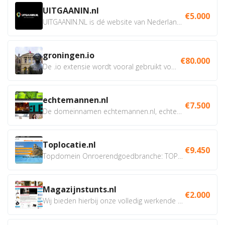
UITGAANIN.nl
€5.000
UITGAANIN.NL is dé website van Nederland waarop jij...
groningen.io
€80.000
De .io extensie wordt vooral gebruikt voor innovatie, bio en...
echtemannen.nl
€7.500
De domeinnamen echtemannen.nl, echtemannen.be en...
Toplocatie.nl
€9.450
Topdomein Onroerendgoedbranche: TOPLOCATIE.nl Betreft:...
Magazijnstunts.nl
€2.000
Wij bieden hierbij onze volledig werkende webshop aan ivm...