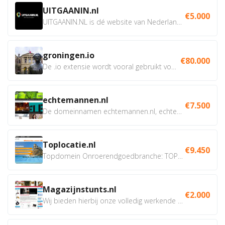
UITGAANIN.nl
€5.000
UITGAANIN.NL is dé website van Nederland waarop jij...
groningen.io
€80.000
De .io extensie wordt vooral gebruikt voor innovatie, bio en...
echtemannen.nl
€7.500
De domeinnamen echtemannen.nl, echtemannen.be en...
Toplocatie.nl
€9.450
Topdomein Onroerendgoedbranche: TOPLOCATIE.nl Betreft:...
Magazijnstunts.nl
€2.000
Wij bieden hierbij onze volledig werkende webshop aan ivm...