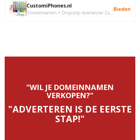
CustomiPhones.nl
Bieden
Domeinnamen + Dropship leverancier CustomiPhones.nl €350...
"WIL JE DOMEINNAMEN
VERKOPEN?"
"ADVERTEREN IS DE EERSTE
STAP!"