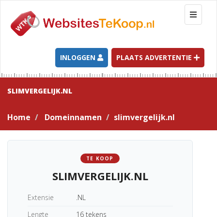
T
o
g
g
l
INLOGGEN
PLAATS ADVERTENTIE
e
n
a
SLIMVERGELIJK.NL
v
i
Home
Domeinnamen
slimvergelijk.nl
g
a
t
i
TE KOOP
o
SLIMVERGELIJK.NL
n
Extensie
.NL
Lengte
16 tekens