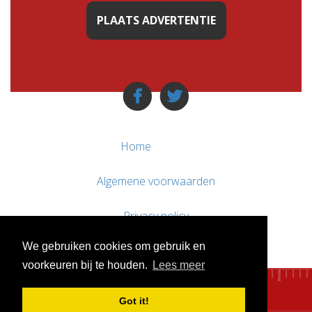
PLAATS ADVERTENTIE
Home
Algemene voorwaarden
Privacy policy
We gebruiken cookies om gebruik en
Contact / Support
voorkeuren bij te houden.
Lees meer
Got it!