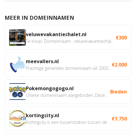
MEER IN DOMEINNAMEN
veluwevakantiechalet.nl
€300
Te koop: Domeinnaam : veluwevakantiechalet.nl Bent u...
meevallers.nl
€2.000
Prachtige generieke domeinnaam uit 2002 eventueel met social...
Pokemongogogo.nl
Bieden
Unieke domeinnaam aangeboden. Deze Domeinnamen hebben...
kortingcity.nl
€1.750
Kortingcity is een tussenstation tussen de winkelier,...