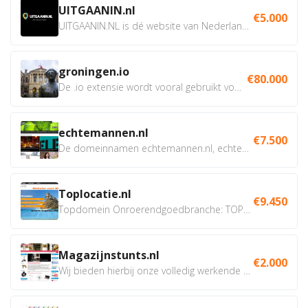
UITGAANIN.nl
€5.000
UITGAANIN.NL is dé website van Nederland waarop jij...
groningen.io
€80.000
De .io extensie wordt vooral gebruikt voor innovatie, bio en...
echtemannen.nl
€7.500
De domeinnamen echtemannen.nl, echtemannen.be en...
Toplocatie.nl
€9.450
Topdomein Onroerendgoedbranche: TOPLOCATIE.nl Betreft:...
Magazijnstunts.nl
€2.000
Wij bieden hierbij onze volledig werkende webshop aan ivm...