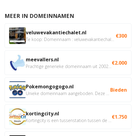
MEER IN DOMEINNAMEN
veluwevakantiechalet.nl
€300
Te koop: Domeinnaam : veluwevakantiechalet.nl Bent u...
meevallers.nl
€2.000
Prachtige generieke domeinnaam uit 2002 eventueel met social...
Pokemongogogo.nl
Bieden
Unieke domeinnaam aangeboden. Deze Domeinnamen hebben...
kortingcity.nl
€1.750
Kortingcity is een tussenstation tussen de winkelier,...