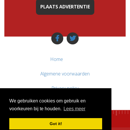
PLAATS ADVERTENTIE
Home
Algemene voorwaarden
Privacy policy
We gebruiken cookies om gebruik en
Contact / Support
voorkeuren bij te houden.
Lees meer
Got it!