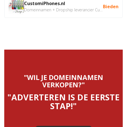
CustomiPhones.nl
Bieden
Domeinnamen + Dropship leverancier CustomiPhones.nl €350...
"WIL JE DOMEINNAMEN
VERKOPEN?"
"ADVERTEREN IS DE EERSTE
STAP!"