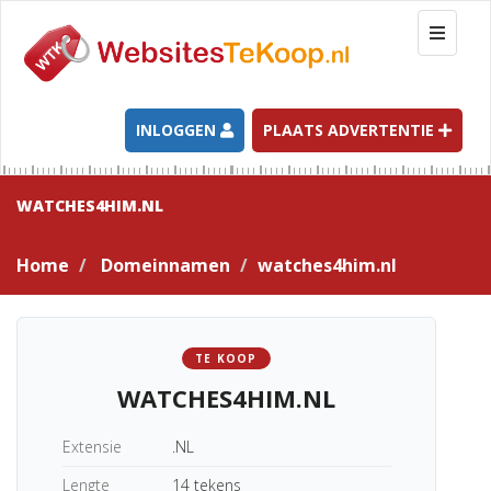
T
o
g
g
l
INLOGGEN
PLAATS ADVERTENTIE
e
n
a
WATCHES4HIM.NL
v
i
Home
Domeinnamen
watches4him.nl
g
a
t
i
TE KOOP
o
WATCHES4HIM.NL
n
Extensie
.NL
Lengte
14 tekens