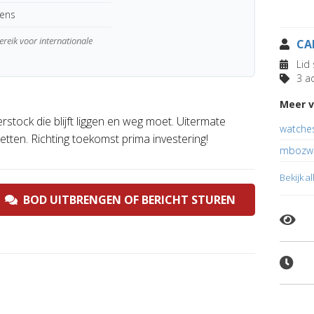
kens
reik voor internationale
CA
Lid 
3 ad
Meer v
tock die blijft liggen en weg moet. Uitermate
watche
tten. Richting toekomst prima investering!
mbozwo
Bekijk a
BOD UITBRENGEN OF BERICHT STUREN