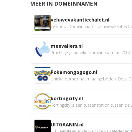
MEER IN DOMEINNAMEN
veluwevakantiechalet.nl
Te koop: Domeinnaam : veluwevakantiechale
meevallers.nl
Prachtige generieke domeinnaam uit 2002 e
Pokemongogogo.nl
Unieke domeinnaam aangeboden. Deze D
kortingcity.nl
Kortingcity is een tussenstation tussen de wi
UITGAANIN.nl
UITGAANIN.NL is dé website van Nederland w