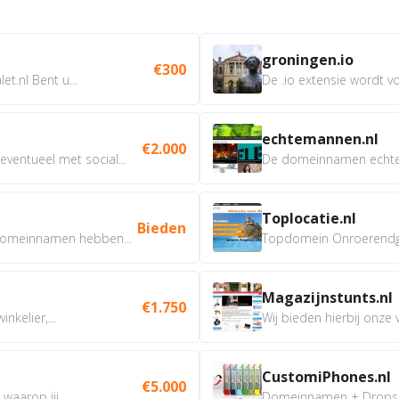
groningen.io
€300
t.nl Bent u...
De .io extensie wordt vo
echtemannen.nl
€2.000
ventueel met social...
De domeinnamen echtem
Toplocatie.nl
Bieden
omeinnamen hebben...
Topdomein Onroerendgoe
Magazijnstunts.nl
€1.750
nkelier,...
Wij bieden hierbij onze
CustomiPhones.nl
€5.000
aarop jij...
Domeinnamen + Dropship