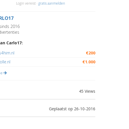
Login vereist ·
gratis aanmelden
RLO17
sinds 2016
vertenties
an Carlo17:
s4him.nl
€200
lle.nl
€1.000
lle
45 Views
Geplaatst op 26-10-2016