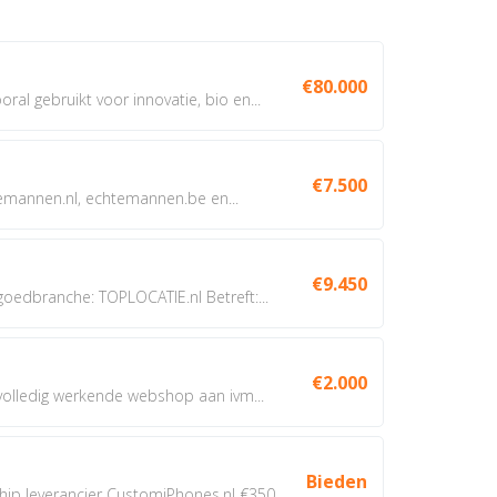
€80.000
oral gebruikt voor innovatie, bio en...
€7.500
annen.nl, echtemannen.be en...
€9.450
dbranche: TOPLOCATIE.nl Betreft:...
€2.000
 volledig werkende webshop aan ivm...
Bieden
 leverancier CustomiPhones.nl €350...