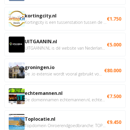
kortingcity.nl
€1.750
Kortingcity is een tussenstation tussen de winkelier,...
UITGAANIN.nl
€5.000
UITGAANIN.NL is dé website van Nederland waarop jij...
groningen.io
€80.000
De .io extensie wordt vooral gebruikt voor innovatie, bio en...
echtemannen.nl
€7.500
De domeinnamen echtemannen.nl, echtemannen.be en...
Toplocatie.nl
€9.450
Topdomein Onroerendgoedbranche: TOPLOCATIE.nl Betreft:...