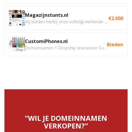
Magazijnstunts.nl
€2.000
Wij bieden hierbij onze volledig werkende webshop aan ivm...
CustomiPhones.nl
Bieden
Domeinnamen + Dropship leverancier CustomiPhones.nl €350...
"WIL JE DOMEINNAMEN
VERKOPEN?"