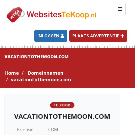
T
o
g
g
l
INLOGGEN
PLAATS ADVERTENTIE
e
n
a
VACATIONTOTHEMOON.COM
v
i
Home
Domeinnamen
g
vacationtothemoon.com
a
t
i
o
TE KOOP
n
VACATIONTOTHEMOON.COM
Extensie
.COM