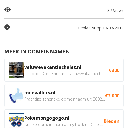
37 Views
Geplaatst op 17-03-2017
MEER IN DOMEINNAMEN
veluwevakantiechalet.nl
€300
Te koop: Domeinnaam : veluwevakantiechalet.nl Bent u...
meevallers.nl
€2.000
Prachtige generieke domeinnaam uit 2002 eventueel met social...
Pokemongogogo.nl
Bieden
Unieke domeinnaam aangeboden. Deze Domeinnamen hebben...