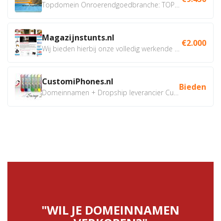
Topdomein Onroerendgoedbranche: TOPLOCATIE.nl Betreft:...
Magazijnstunts.nl
€2.000
Wij bieden hierbij onze volledig werkende webshop aan ivm...
CustomiPhones.nl
Bieden
Domeinnamen + Dropship leverancier CustomiPhones.nl €350...
"WIL JE DOMEINNAMEN