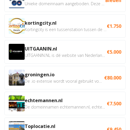
Bieden
Unieke domeinnaam aangeboden. Deze Domeinnamen hebben...
kortingcity.nl
€1.750
Kortingcity is een tussenstation tussen de winkelier,...
UITGAANIN.nl
€5.000
UITGAANIN.NL is dé website van Nederland waarop jij...
groningen.io
€80.000
De .io extensie wordt vooral gebruikt voor innovatie, bio en...
echtemannen.nl
€7.500
De domeinnamen echtemannen.nl, echtemannen.be en...
Toplocatie.nl
€9.450