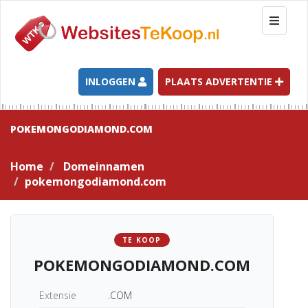
T
o
g
g
l
INLOGGEN
PLAATS ADVERTENTIE
e
n
a
POKEMONGODIAMOND.COM
v
i
Home
Domeinnamen
g
pokemongodiamond.com
a
t
i
o
TE KOOP
n
POKEMONGODIAMOND.COM
Extensie
.COM