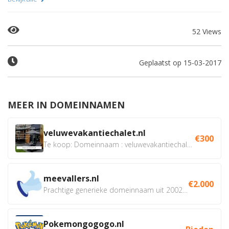
52 Views
Geplaatst op 15-03-2017
MEER IN DOMEINNAMEN
veluwevakantiechalet.nl
€300
Te koop: Domeinnaam : veluwevakantiechalet.nl Bent u...
meevallers.nl
€2.000
Prachtige generieke domeinnaam uit 2002 eventueel met social...
Pokemongogogo.nl