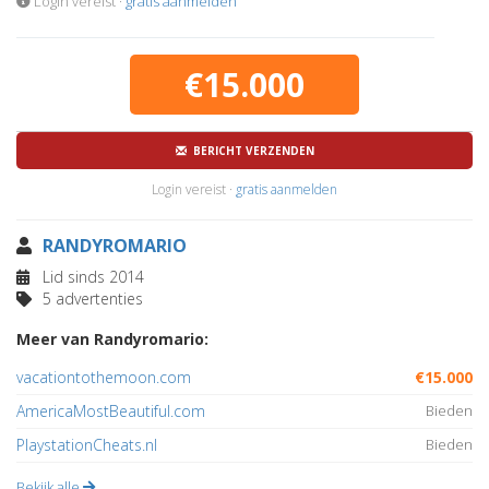
Login vereist ·
gratis aanmelden
€15.000
BERICHT VERZENDEN
Login vereist ·
gratis aanmelden
RANDYROMARIO
Lid sinds 2014
5 advertenties
Meer van Randyromario:
vacationtothemoon.com
€15.000
AmericaMostBeautiful.com
Bieden
PlaystationCheats.nl
Bieden
Bekijk alle