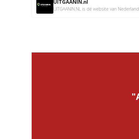
UITGAANIN.nl
UITGAANIN.NL is dé website van Nederland w
"