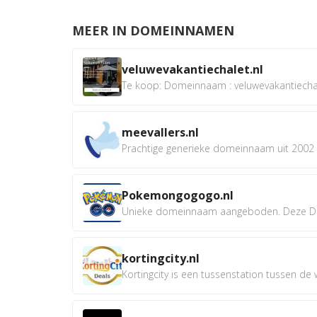
MEER IN DOMEINNAMEN
veluwevakantiechalet.nl
Te koop: Domeinnaam : veluwevakantiechale
meevallers.nl
Prachtige generieke domeinnaam uit 2002 e
Pokemongogogo.nl
Unieke domeinnaam aangeboden. Deze D
kortingcity.nl
Kortingcity is een tussenstation tussen de wi