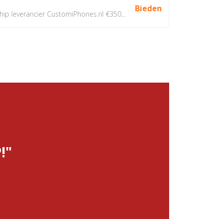
Bieden
 leverancier CustomiPhones.nl €350...
!"