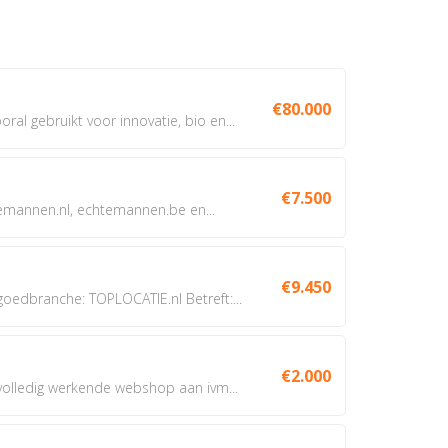
€80.000
oral gebruikt voor innovatie, bio en...
€7.500
annen.nl, echtemannen.be en...
€9.450
dbranche: TOPLOCATIE.nl Betreft:...
€2.000
 volledig werkende webshop aan ivm...