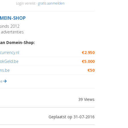
Login vereist ·
gratis aanmelden
MEIN-SHOP
sinds 2012
advertenties
an Domein-Shop:
currency.nl
€2.950
GokGeld.be
€5.000
ms.be
€50
lle
39 Views
Geplaatst op 31-07-2016