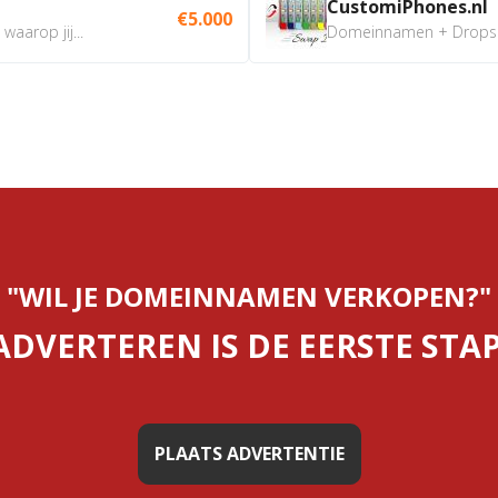
CustomiPhones.nl
€5.000
aarop jij...
Domeinnamen + Dropship
"WIL JE DOMEINNAMEN VERKOPEN?"
ADVERTEREN IS DE EERSTE STAP
PLAATS ADVERTENTIE