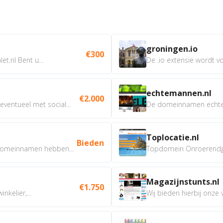
groningen.io
€300
t.nl Bent u...
De .io extensie wordt vo
echtemannen.nl
€2.000
ventueel met social...
De domeinnamen echtem
Toplocatie.nl
Bieden
omeinnamen hebben...
Topdomein Onroerendgoe
Magazijnstunts.nl
€1.750
nkelier,...
Wij bieden hierbij onze