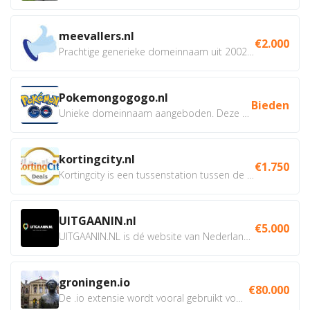
meevallers.nl
€2.000
Prachtige generieke domeinnaam uit 2002 eventueel met social...
Pokemongogogo.nl
Bieden
Unieke domeinnaam aangeboden. Deze Domeinnamen hebben...
kortingcity.nl
€1.750
Kortingcity is een tussenstation tussen de winkelier,...
UITGAANIN.nl
€5.000
UITGAANIN.NL is dé website van Nederland waarop jij...
groningen.io
€80.000
De .io extensie wordt vooral gebruikt voor innovatie, bio en...