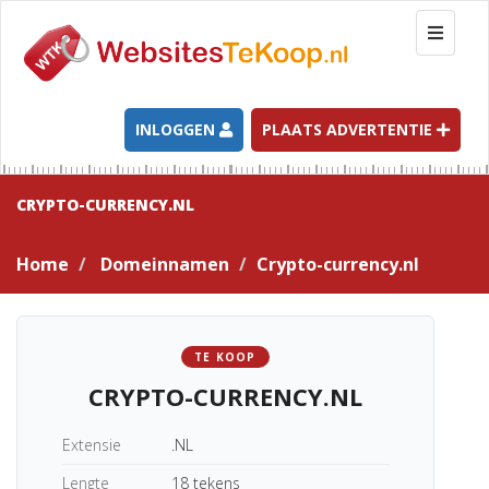
T
o
g
g
l
INLOGGEN
PLAATS ADVERTENTIE
e
n
a
CRYPTO-CURRENCY.NL
v
i
Home
Domeinnamen
Crypto-currency.nl
g
a
t
i
TE KOOP
o
CRYPTO-CURRENCY.NL
n
Extensie
.NL
Lengte
18 tekens