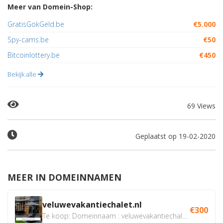
Meer van Domein-Shop:
GratisGokGeld.be
€5.000
Spy-cams.be
€50
Bitcoinlottery.be
€450
Bekijk alle
69 Views
Geplaatst op 19-02-2020
MEER IN DOMEINNAMEN
veluwevakantiechalet.nl
€300
Te koop: Domeinnaam : veluwevakantiechalet.nl Bent u...