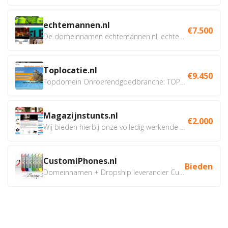
echtemannen.nl
€7.500
De domeinnamen echtemannen.nl, echtemannen.be en...
Toplocatie.nl
€9.450
Topdomein Onroerendgoedbranche: TOPLOCATIE.nl Betreft:...
Magazijnstunts.nl
€2.000
Wij bieden hierbij onze volledig werkende webshop aan ivm...
CustomiPhones.nl
Bieden
Domeinnamen + Dropship leverancier CustomiPhones.nl €350...