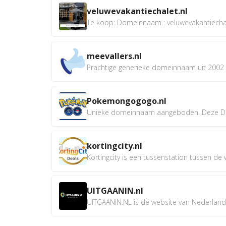
veluwevakantiechalet.nl
Te koop: Domeinnaam : veluwevakantiechale
meevallers.nl
Prachtige generieke domeinnaam uit 2002 e
Pokemongogogo.nl
Unieke domeinnaam aangeboden. Deze D
kortingcity.nl
Kortingcity is een tussenstation tussen de wi
UITGAANIN.nl
UITGAANIN.NL is dé website van Nederland w