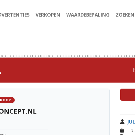
DVERTENTIES
VERKOPEN
WAARDEBEPALING
ZOEKEN
L
 KOOP
ONCEPT.NL
JU
Lid 
kens