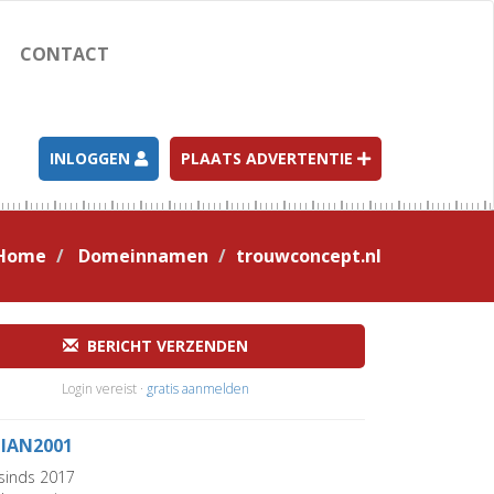
CONTACT
INLOGGEN
PLAATS ADVERTENTIE
Home
Domeinnamen
trouwconcept.nl
BERICHT VERZENDEN
Login vereist ·
gratis aanmelden
LIAN2001
sinds 2017