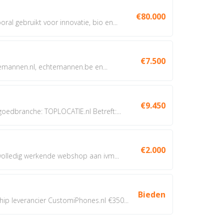
€80.000
oral gebruikt voor innovatie, bio en...
€7.500
annen.nl, echtemannen.be en...
€9.450
dbranche: TOPLOCATIE.nl Betreft:...
€2.000
 volledig werkende webshop aan ivm...
Bieden
 leverancier CustomiPhones.nl €350...