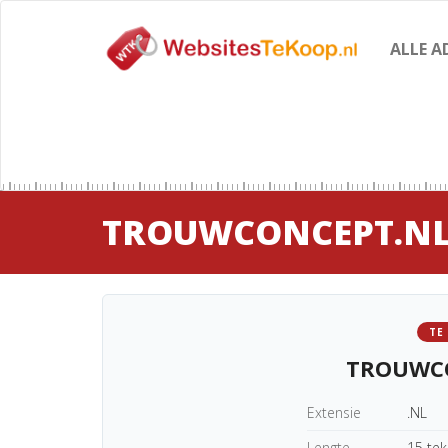
ALLE A
TROUWCONCEPT.N
TE
TROUWC
Extensie
.NL
Lengte
15 te