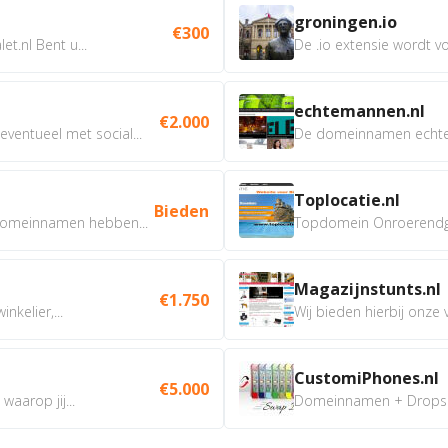
groningen.io
€300
t.nl Bent u...
De .io extensie wordt vo
echtemannen.nl
€2.000
ventueel met social...
De domeinnamen echtem
Toplocatie.nl
Bieden
omeinnamen hebben...
Topdomein Onroerendgoe
Magazijnstunts.nl
€1.750
nkelier,...
Wij bieden hierbij onze
CustomiPhones.nl
€5.000
aarop jij...
Domeinnamen + Dropship