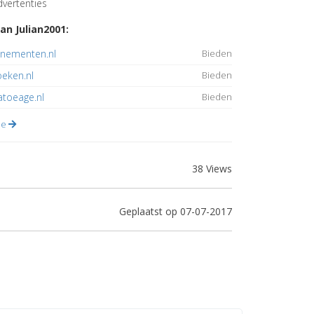
vertenties
an Julian2001:
enementen.nl
Bieden
eken.nl
Bieden
toeage.nl
Bieden
lle
38 Views
Geplaatst op 07-07-2017