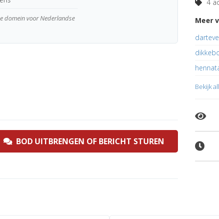
4 ad
wde domein voor Nederlandse
Meer v
dartev
dikkebo
hennata
Bekijk a
BOD UITBRENGEN OF BERICHT STUREN