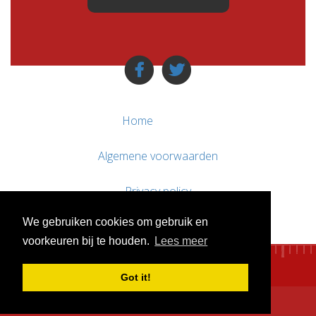
Home
Algemene voorwaarden
Privacy policy
We gebruiken cookies om gebruik en
Contact / Support
voorkeuren bij te houden.
Lees meer
Got it!
© WebsitesTeKoop.nl 2010 - 2026