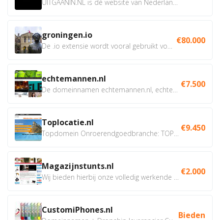
UITGAANIN.NL is dé website van Nederland waarop jij...
groningen.io
€80.000
De .io extensie wordt vooral gebruikt voor innovatie, bio en...
echtemannen.nl
€7.500
De domeinnamen echtemannen.nl, echtemannen.be en...
Toplocatie.nl
€9.450
Topdomein Onroerendgoedbranche: TOPLOCATIE.nl Betreft:...
Magazijnstunts.nl
€2.000
Wij bieden hierbij onze volledig werkende webshop aan ivm...
CustomiPhones.nl
Bieden