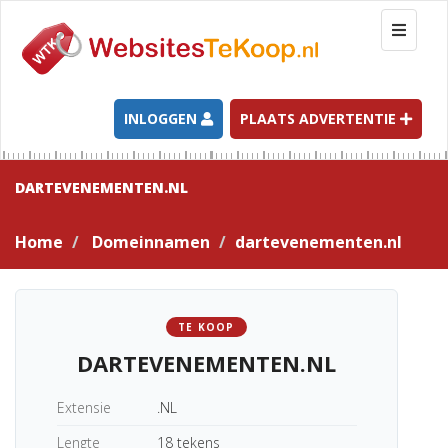
T
o
g
g
l
INLOGGEN
PLAATS ADVERTENTIE
e
n
a
DARTEVENEMENTEN.NL
v
i
Home
Domeinnamen
dartevenementen.nl
g
a
t
i
TE KOOP
o
DARTEVENEMENTEN.NL
n
Extensie
.NL
Lengte
18 tekens