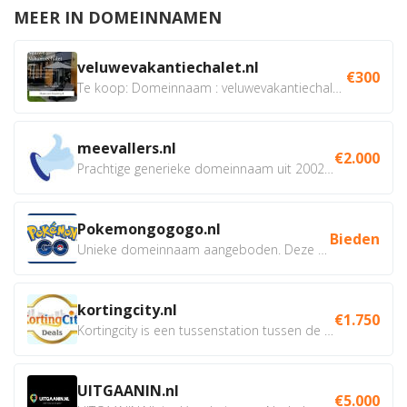
MEER IN DOMEINNAMEN
veluwevakantiechalet.nl
€300
Te koop: Domeinnaam : veluwevakantiechalet.nl Bent u...
meevallers.nl
€2.000
Prachtige generieke domeinnaam uit 2002 eventueel met social...
Pokemongogogo.nl
Bieden
Unieke domeinnaam aangeboden. Deze Domeinnamen hebben...
kortingcity.nl
€1.750
Kortingcity is een tussenstation tussen de winkelier,...
UITGAANIN.nl
€5.000