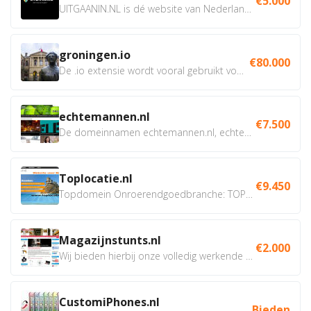
€5.000
UITGAANIN.NL is dé website van Nederland waarop jij...
groningen.io
€80.000
De .io extensie wordt vooral gebruikt voor innovatie, bio en...
echtemannen.nl
€7.500
De domeinnamen echtemannen.nl, echtemannen.be en...
Toplocatie.nl
€9.450
Topdomein Onroerendgoedbranche: TOPLOCATIE.nl Betreft:...
Magazijnstunts.nl
€2.000
Wij bieden hierbij onze volledig werkende webshop aan ivm...
CustomiPhones.nl
Bieden