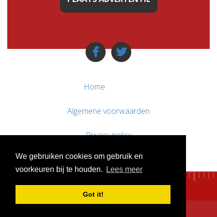
Home
Algemene voorwaarden
Privacy policy
We gebruiken cookies om gebruik en
Contact / Support
voorkeuren bij te houden.
Lees meer
Got it!
© WebsitesTeKoop.nl 2010 - 2026