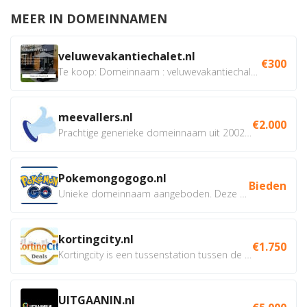
MEER IN DOMEINNAMEN
veluwevakantiechalet.nl
€300
Te koop: Domeinnaam : veluwevakantiechalet.nl Bent u...
meevallers.nl
€2.000
Prachtige generieke domeinnaam uit 2002 eventueel met social...
Pokemongogogo.nl
Bieden
Unieke domeinnaam aangeboden. Deze Domeinnamen hebben...
kortingcity.nl
€1.750
Kortingcity is een tussenstation tussen de winkelier,...
UITGAANIN.nl