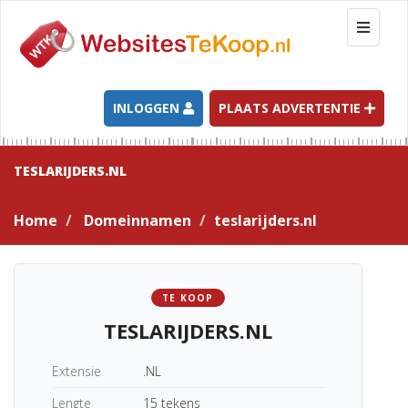
T
o
g
g
l
INLOGGEN
PLAATS ADVERTENTIE
e
n
a
TESLARIJDERS.NL
v
i
Home
Domeinnamen
teslarijders.nl
g
a
t
i
TE KOOP
o
TESLARIJDERS.NL
n
Extensie
.NL
Lengte
15 tekens