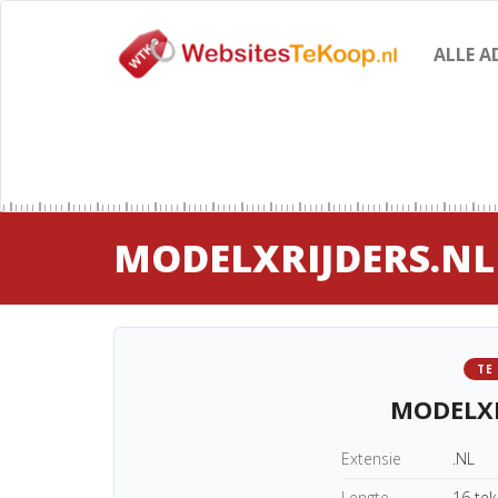
ALLE A
MODELXRIJDERS.NL
TE
MODELXR
Extensie
.NL
Lengte
16 te