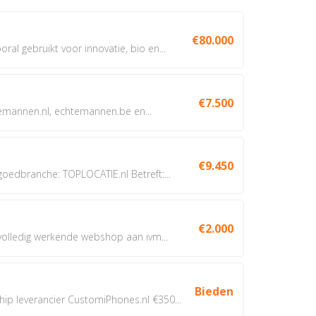
€80.000
oral gebruikt voor innovatie, bio en...
€7.500
annen.nl, echtemannen.be en...
€9.450
dbranche: TOPLOCATIE.nl Betreft:...
€2.000
 volledig werkende webshop aan ivm...
Bieden
 leverancier CustomiPhones.nl €350...