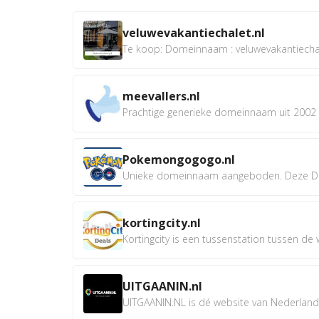
veluwevakantiechalet.nl
Te koop: Domeinnaam : veluwevakantiechale
meevallers.nl
Prachtige generieke domeinnaam uit 2002 e
Pokemongogogo.nl
Unieke domeinnaam aangeboden. Deze D
kortingcity.nl
Kortingcity is een tussenstation tussen de wi
UITGAANIN.nl
UITGAANIN.NL is dé website van Nederland w