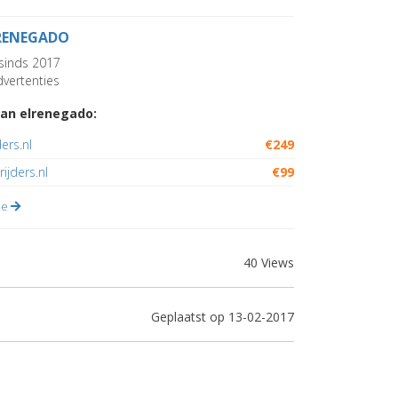
RENEGADO
sinds 2017
vertenties
an elrenegado:
ders.nl
€249
ijders.nl
€99
lle
40 Views
Geplaatst op 13-02-2017