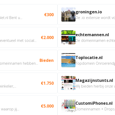
groningen.io
€300
t.nl Bent u...
De .io extensie wordt vo
echtemannen.nl
€2.000
ventueel met social...
De domeinnamen echtem
Toplocatie.nl
Bieden
omeinnamen hebben...
Topdomein Onroerendgoe
Magazijnstunts.nl
€1.750
nkelier,...
Wij bieden hierbij onze
CustomiPhones.nl
€5.000
aarop jij...
Domeinnamen + Dropship