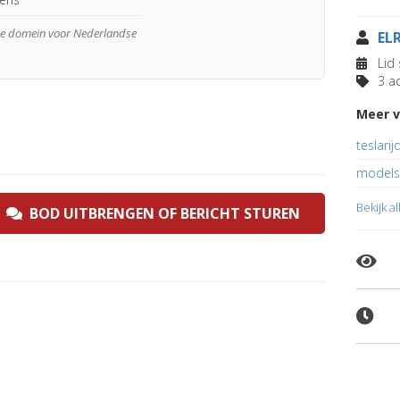
wde domein voor Nederlandse
EL
Lid 
3 ad
Meer v
teslarij
modelsr
Bekijk a
BOD UITBRENGEN OF BERICHT STUREN