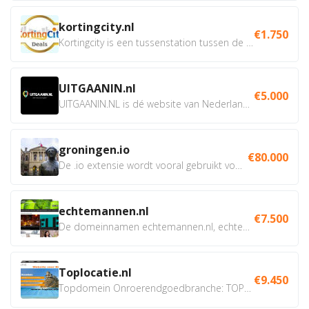
kortingcity.nl
€1.750
Kortingcity is een tussenstation tussen de winkelier,...
UITGAANIN.nl
€5.000
UITGAANIN.NL is dé website van Nederland waarop jij...
groningen.io
€80.000
De .io extensie wordt vooral gebruikt voor innovatie, bio en...
echtemannen.nl
€7.500
De domeinnamen echtemannen.nl, echtemannen.be en...
Toplocatie.nl
€9.450
Topdomein Onroerendgoedbranche: TOPLOCATIE.nl Betreft:...