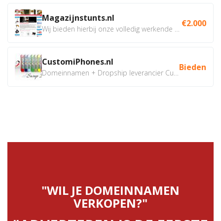
Magazijnstunts.nl
€2.000
Wij bieden hierbij onze volledig werkende webshop aan ivm...
CustomiPhones.nl
Bieden
Domeinnamen + Dropship leverancier CustomiPhones.nl €350...
"WIL JE DOMEINNAMEN
VERKOPEN?"