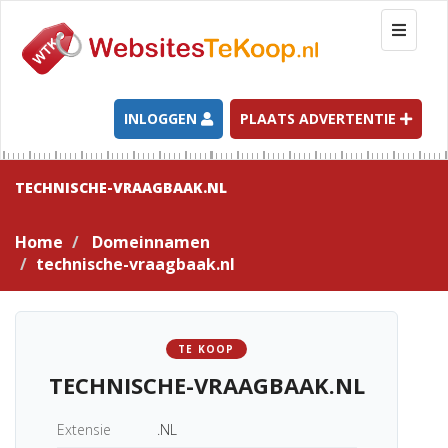
T
o
g
g
l
INLOGGEN
PLAATS ADVERTENTIE
e
n
a
TECHNISCHE-VRAAGBAAK.NL
v
i
Home
Domeinnamen
g
technische-vraagbaak.nl
a
t
i
o
TE KOOP
n
TECHNISCHE-VRAAGBAAK.NL
Extensie
.NL