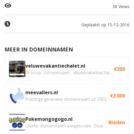
38 Views
Geplaatst op 15-12-2016
MEER IN DOMEINNAMEN
veluwevakantiechalet.nl
€300
Te koop: Domeinnaam : veluwevakantiechalet.nl Bent u...
meevallers.nl
€2.000
Prachtige generieke domeinnaam uit 2002 eventueel met social...
Pokemongogogo.nl
Bieden
Unieke domeinnaam aangeboden. Deze Domeinnamen hebben...