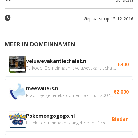
Geplaatst op 15-12-2016
MEER IN DOMEINNAMEN
veluwevakantiechalet.nl
€300
Te koop: Domeinnaam : veluwevakantiechalet.nl Bent u...
meevallers.nl
€2.000
Prachtige generieke domeinnaam uit 2002 eventueel met social...
Pokemongogogo.nl
Bieden
Unieke domeinnaam aangeboden. Deze Domeinnamen hebben...