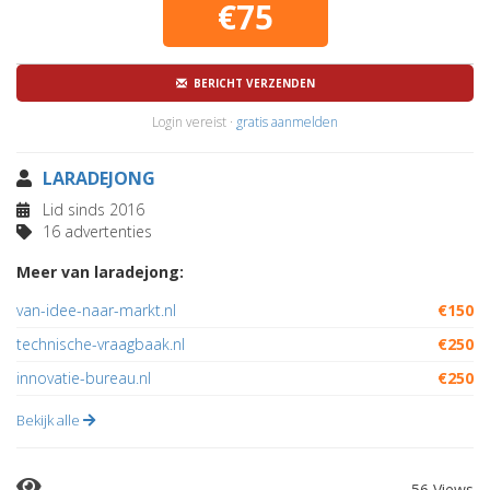
€75
BERICHT VERZENDEN
Login vereist ·
gratis aanmelden
LARADEJONG
Lid sinds 2016
16 advertenties
Meer van laradejong:
van-idee-naar-markt.nl
€150
technische-vraagbaak.nl
€250
innovatie-bureau.nl
€250
Bekijk alle
56 Views