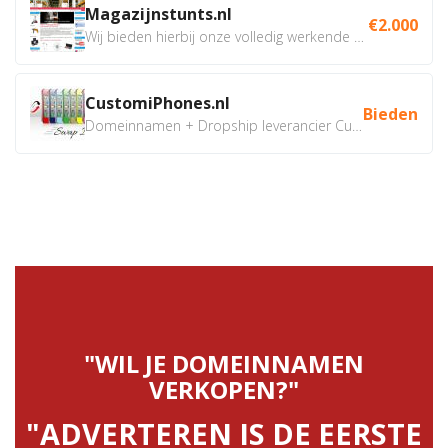
Magazijnstunts.nl
€2.000
Wij bieden hierbij onze volledig werkende webshop aan ivm...
CustomiPhones.nl
Bieden
Domeinnamen + Dropship leverancier CustomiPhones.nl €350...
"WIL JE DOMEINNAMEN
VERKOPEN?"
"ADVERTEREN IS DE EERSTE