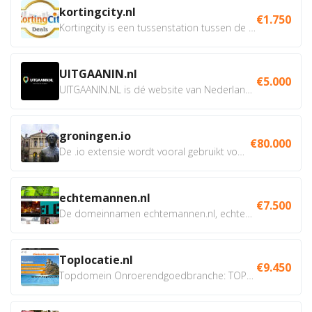
kortingcity.nl
€1.750
Kortingcity is een tussenstation tussen de winkelier,...
UITGAANIN.nl
€5.000
UITGAANIN.NL is dé website van Nederland waarop jij...
groningen.io
€80.000
De .io extensie wordt vooral gebruikt voor innovatie, bio en...
echtemannen.nl
€7.500
De domeinnamen echtemannen.nl, echtemannen.be en...
Toplocatie.nl
€9.450
Topdomein Onroerendgoedbranche: TOPLOCATIE.nl Betreft:...