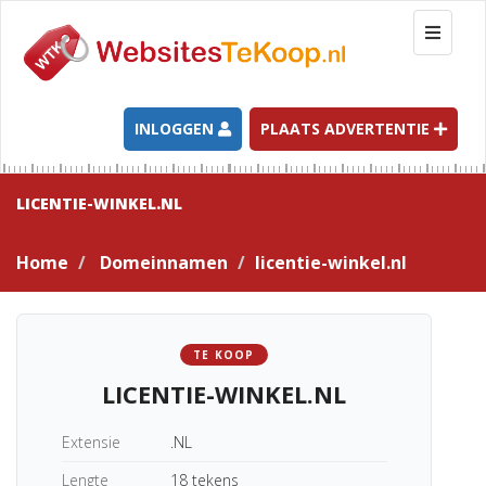
T
o
g
g
l
INLOGGEN
PLAATS ADVERTENTIE
e
n
a
LICENTIE-WINKEL.NL
v
i
Home
Domeinnamen
licentie-winkel.nl
g
a
t
i
TE KOOP
o
LICENTIE-WINKEL.NL
n
Extensie
.NL
Lengte
18 tekens