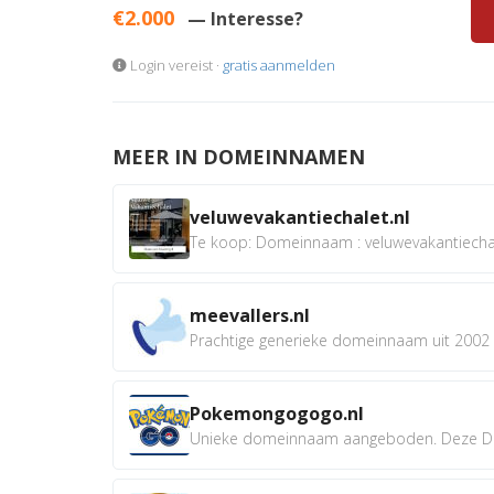
€2.000
— Interesse?
Login vereist ·
gratis aanmelden
MEER IN DOMEINNAMEN
veluwevakantiechalet.nl
Te koop: Domeinnaam : veluwevakantiechale
meevallers.nl
Prachtige generieke domeinnaam uit 2002 e
Pokemongogogo.nl
Unieke domeinnaam aangeboden. Deze D