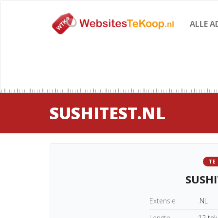
ALLE A
SUSHITEST.NL
TE
SUSHI
Extensie
.NL
Lengte
12 te