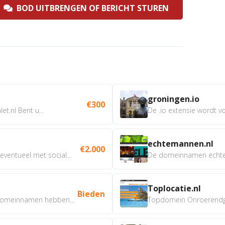
BOD UITBRENGEN OF BERICHT STUREN
groningen.io
€300
t.nl Bent u...
De .io extensie wordt vo
echtemannen.nl
€2.000
ventueel met social...
De domeinnamen echtem
Toplocatie.nl
Bieden
omeinnamen hebben...
Topdomein Onroerendgoe