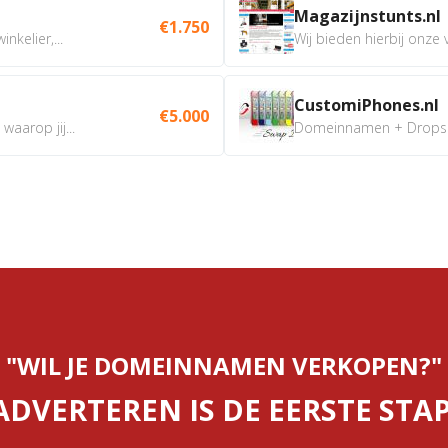
Magazijnstunts.nl
€1.750
nkelier,...
Wij bieden hierbij onze
CustomiPhones.nl
€5.000
aarop jij...
Domeinnamen + Dropship
"WIL JE DOMEINNAMEN VERKOPEN?"
ADVERTEREN IS DE EERSTE STAP