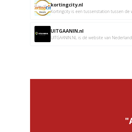
kortingcity.nl
Kortingcity is een tussenstation tussen de wi
UITGAANIN.nl
UITGAANIN.NL is dé website van Nederland w
"