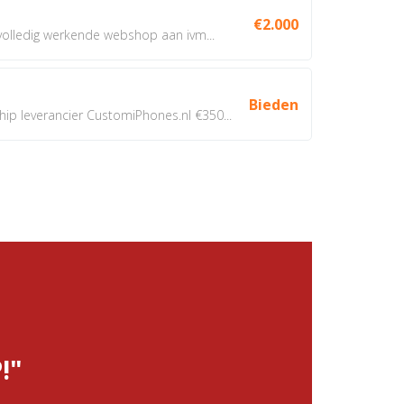
€2.000
 volledig werkende webshop aan ivm...
Bieden
 leverancier CustomiPhones.nl €350...
!"