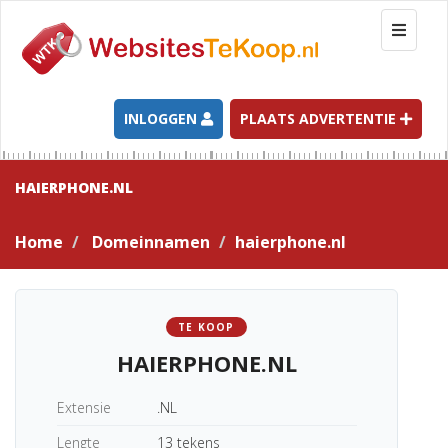
T
o
g
g
l
INLOGGEN
PLAATS ADVERTENTIE
e
n
a
HAIERPHONE.NL
v
i
Home
Domeinnamen
haierphone.nl
g
a
t
i
TE KOOP
o
HAIERPHONE.NL
n
Extensie
.NL
Lengte
13 tekens