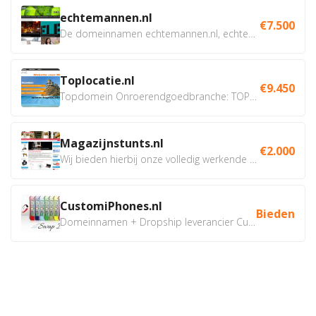
echtemannen.nl
€7.500
De domeinnamen echtemannen.nl, echtemannen.be en...
Toplocatie.nl
€9.450
Topdomein Onroerendgoedbranche: TOPLOCATIE.nl Betreft:...
Magazijnstunts.nl
€2.000
Wij bieden hierbij onze volledig werkende webshop aan ivm...
CustomiPhones.nl
Bieden
Domeinnamen + Dropship leverancier CustomiPhones.nl €350...