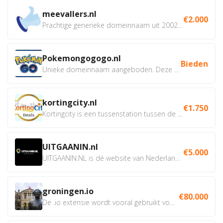
meevallers.nl
€2.000
Prachtige generieke domeinnaam uit 2002 eventueel met social...
Pokemongogogo.nl
Bieden
Unieke domeinnaam aangeboden. Deze Domeinnamen hebben...
kortingcity.nl
€1.750
Kortingcity is een tussenstation tussen de winkelier,...
UITGAANIN.nl
€5.000
UITGAANIN.NL is dé website van Nederland waarop jij...
groningen.io
€80.000
De .io extensie wordt vooral gebruikt voor innovatie, bio en...