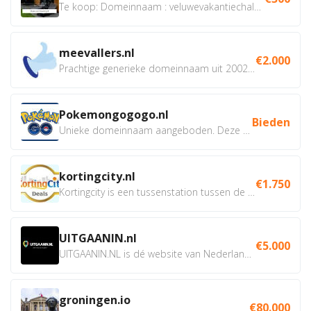
Te koop: Domeinnaam : veluwevakantiechalet.nl Bent u...
meevallers.nl
€2.000
Prachtige generieke domeinnaam uit 2002 eventueel met social...
Pokemongogogo.nl
Bieden
Unieke domeinnaam aangeboden. Deze Domeinnamen hebben...
kortingcity.nl
€1.750
Kortingcity is een tussenstation tussen de winkelier,...
UITGAANIN.nl
€5.000
UITGAANIN.NL is dé website van Nederland waarop jij...
groningen.io
€80.000