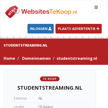
T
o
g
g
l
INLOGGEN
PLAATS ADVERTENTIE
e
n
a
STUDENTSTREAMING.NL
v
i
Home
Domeinnamen
studentstreaming.nl
g
a
t
i
TE KOOP
o
STUDENTSTREAMING.NL
n
Extensie
.NL
Lengte
19 tekens