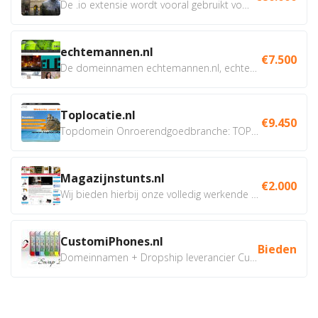
De .io extensie wordt vooral gebruikt voor innovatie, bio en...
echtemannen.nl
€7.500
De domeinnamen echtemannen.nl, echtemannen.be en...
Toplocatie.nl
€9.450
Topdomein Onroerendgoedbranche: TOPLOCATIE.nl Betreft:...
Magazijnstunts.nl
€2.000
Wij bieden hierbij onze volledig werkende webshop aan ivm...
CustomiPhones.nl
Bieden
Domeinnamen + Dropship leverancier CustomiPhones.nl €350...