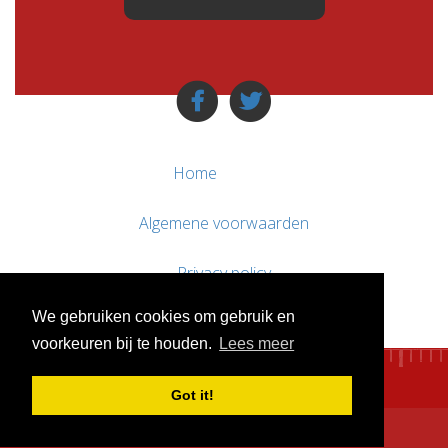
Home
Algemene voorwaarden
Privacy policy
We gebruiken cookies om gebruik en
Contact / Support
voorkeuren bij te houden.
Lees meer
Got it!
© WebsitesTeKoop.nl 2010 - 2026