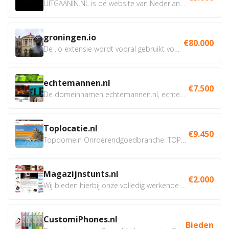
UITGAANIN.NL is dé website van Nederland waarop jij...
groningen.io
€80.000
De .io extensie wordt vooral gebruikt voor innovatie, bio en...
echtemannen.nl
€7.500
De domeinnamen echtemannen.nl, echtemannen.be en...
Toplocatie.nl
€9.450
Topdomein Onroerendgoedbranche: TOPLOCATIE.nl Betreft:...
Magazijnstunts.nl
€2.000
Wij bieden hierbij onze volledig werkende webshop aan ivm...
CustomiPhones.nl
Bieden