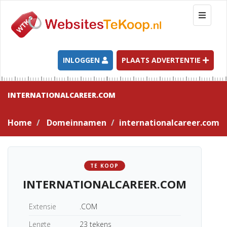
T
o
g
g
l
INLOGGEN
PLAATS ADVERTENTIE
e
n
a
INTERNATIONALCAREER.COM
v
i
Home
Domeinnamen
internationalcareer.com
g
a
t
i
TE KOOP
o
INTERNATIONALCAREER.COM
n
Extensie
.COM
Lengte
23 tekens