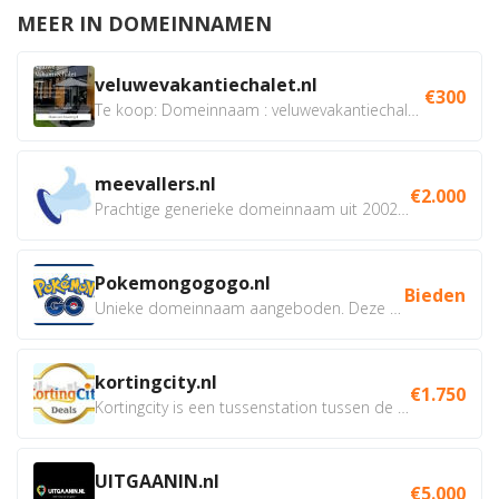
MEER IN DOMEINNAMEN
veluwevakantiechalet.nl
€300
Te koop: Domeinnaam : veluwevakantiechalet.nl Bent u...
meevallers.nl
€2.000
Prachtige generieke domeinnaam uit 2002 eventueel met social...
Pokemongogogo.nl
Bieden
Unieke domeinnaam aangeboden. Deze Domeinnamen hebben...
kortingcity.nl
€1.750
Kortingcity is een tussenstation tussen de winkelier,...
UITGAANIN.nl
€5.000