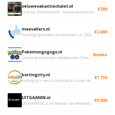
veluwevakantiechalet.nl
€300
Te koop: Domeinnaam : veluwevakantiechalet.nl Bent u...
meevallers.nl
€2.000
Prachtige generieke domeinnaam uit 2002 eventueel met social...
Pokemongogogo.nl
Bieden
Unieke domeinnaam aangeboden. Deze Domeinnamen hebben...
kortingcity.nl
€1.750
Kortingcity is een tussenstation tussen de winkelier,...
UITGAANIN.nl
€5.000
UITGAANIN.NL is dé website van Nederland waarop jij...