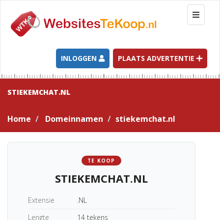
T
o
g
g
l
INLOGGEN
PLAATS ADVERTENTIE
e
n
a
STIEKEMCHAT.NL
v
i
Home
Domeinnamen
stiekemchat.nl
g
a
t
i
TE KOOP
o
STIEKEMCHAT.NL
n
Extensie
.NL
Lengte
14 tekens