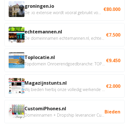
groningen.io
€80.000
De .io extensie wordt vooral gebruikt voor innovatie, bio en...
echtemannen.nl
€7.500
De domeinnamen echtemannen.nl, echtemannen.be en...
Toplocatie.nl
€9.450
Topdomein Onroerendgoedbranche: TOPLOCATIE.nl Betreft:...
Magazijnstunts.nl
€2.000
Wij bieden hierbij onze volledig werkende webshop aan ivm...
CustomiPhones.nl
Bieden
Domeinnamen + Dropship leverancier CustomiPhones.nl €350...