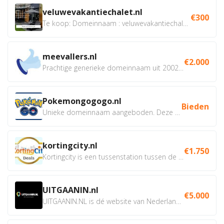
veluwevakantiechalet.nl
€300
Te koop: Domeinnaam : veluwevakantiechalet.nl Bent u...
meevallers.nl
€2.000
Prachtige generieke domeinnaam uit 2002 eventueel met social...
Pokemongogogo.nl
Bieden
Unieke domeinnaam aangeboden. Deze Domeinnamen hebben...
kortingcity.nl
€1.750
Kortingcity is een tussenstation tussen de winkelier,...
UITGAANIN.nl
€5.000
UITGAANIN.NL is dé website van Nederland waarop jij...