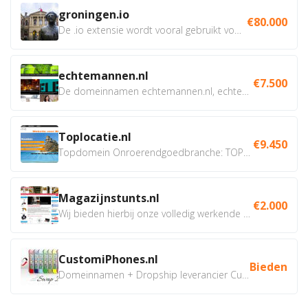
groningen.io
€80.000
De .io extensie wordt vooral gebruikt voor innovatie, bio en...
echtemannen.nl
€7.500
De domeinnamen echtemannen.nl, echtemannen.be en...
Toplocatie.nl
€9.450
Topdomein Onroerendgoedbranche: TOPLOCATIE.nl Betreft:...
Magazijnstunts.nl
€2.000
Wij bieden hierbij onze volledig werkende webshop aan ivm...
CustomiPhones.nl
Bieden
Domeinnamen + Dropship leverancier CustomiPhones.nl €350...