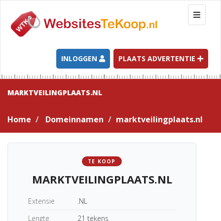
T
o
g
g
l
INLOGGEN
PLAATS ADVERTENTIE
e
n
a
MARKTVEILINGPLAATS.NL
v
i
Home
Domeinnamen
marktveilingplaats.nl
g
a
t
i
TE KOOP
o
MARKTVEILINGPLAATS.NL
n
Extensie
.NL
Lengte
21 tekens