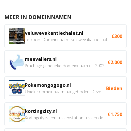
MEER IN DOMEINNAMEN
veluwevakantiechalet.nl
€300
Te koop: Domeinnaam : veluwevakantiechalet.nl Bent u...
meevallers.nl
€2.000
Prachtige generieke domeinnaam uit 2002 eventueel met social...
Pokemongogogo.nl
Bieden
Unieke domeinnaam aangeboden. Deze Domeinnamen hebben...
kortingcity.nl
€1.750
Kortingcity is een tussenstation tussen de winkelier,...