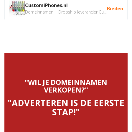
CustomiPhones.nl
Bieden
Domeinnamen + Dropship leverancier CustomiPhones.nl €350...
"WIL JE DOMEINNAMEN
VERKOPEN?"
"ADVERTEREN IS DE EERSTE
STAP!"