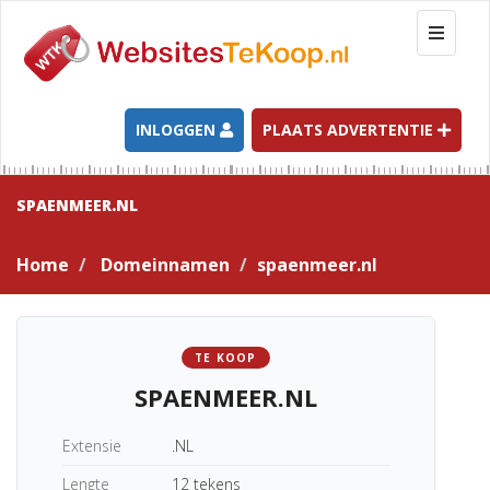
T
o
g
g
l
INLOGGEN
PLAATS ADVERTENTIE
e
n
a
SPAENMEER.NL
v
i
Home
Domeinnamen
spaenmeer.nl
g
a
t
i
TE KOOP
o
SPAENMEER.NL
n
Extensie
.NL
Lengte
12 tekens