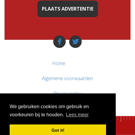
PLAATS ADVERTENTIE
Home
Algemene voorwaarden
Privacy policy
We gebruiken cookies om gebruik en
Contact / Support
voorkeuren bij te houden.
Lees meer
Got it!