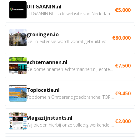
UITGAANIN.nl
€5.000
UITGAANIN.NL is dé website van Nederland waarop jij...
groningen.io
€80.000
De .io extensie wordt vooral gebruikt voor innovatie, bio en...
echtemannen.nl
€7.500
De domeinnamen echtemannen.nl, echtemannen.be en...
Toplocatie.nl
€9.450
Topdomein Onroerendgoedbranche: TOPLOCATIE.nl Betreft:...
Magazijnstunts.nl
€2.000
Wij bieden hierbij onze volledig werkende webshop aan ivm...