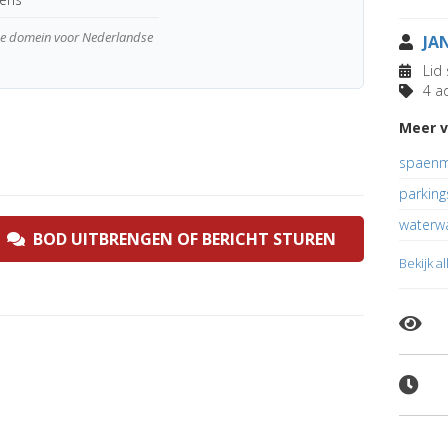
wde domein voor Nederlandse
JA
Lid 
4 ad
Meer v
spaenm
parking
waterwa
BOD UITBRENGEN OF BERICHT STUREN
Bekijk a