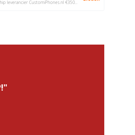
 leverancier CustomiPhones.nl €350...
!"