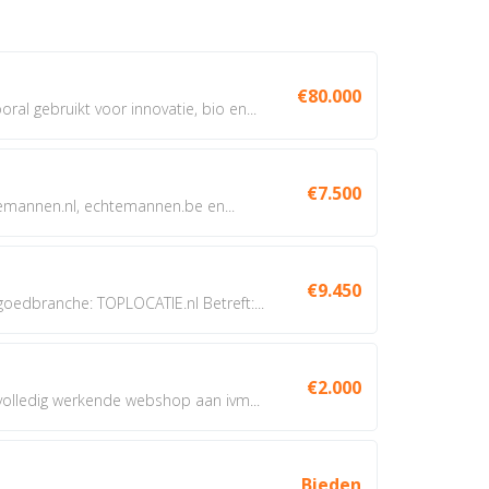
€80.000
oral gebruikt voor innovatie, bio en...
€7.500
annen.nl, echtemannen.be en...
€9.450
dbranche: TOPLOCATIE.nl Betreft:...
€2.000
 volledig werkende webshop aan ivm...
Bieden