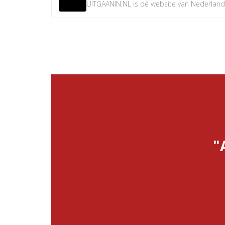
UITGAANIN.NL is dé website van Nederland w
"