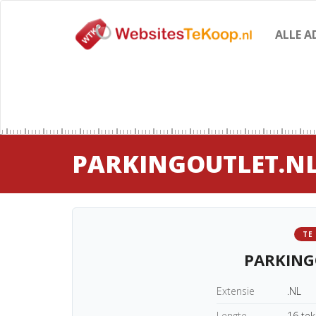
ALLE A
PARKINGOUTLET.N
TE
PARKING
Extensie
.NL
Lengte
16 te