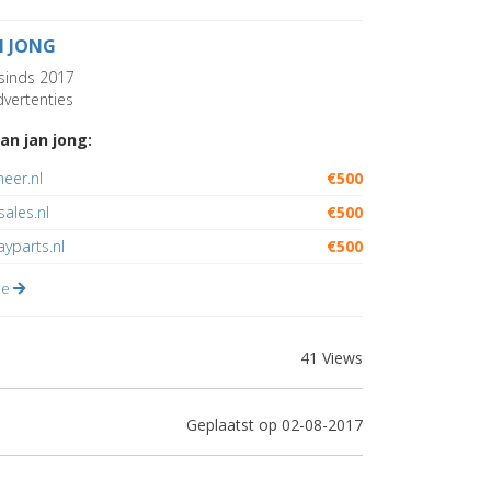
N JONG
sinds 2017
vertenties
an jan jong:
eer.nl
€500
sales.nl
€500
yparts.nl
€500
lle
41 Views
Geplaatst op 02-08-2017