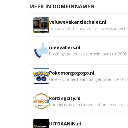
MEER IN DOMEINNAMEN
veluwevakantiechalet.nl
Te koop: Domeinnaam : veluwevakantiechale
meevallers.nl
Prachtige generieke domeinnaam uit 2002 e
Pokemongogogo.nl
Unieke domeinnaam aangeboden. Deze D
kortingcity.nl
Kortingcity is een tussenstation tussen de wi
UITGAANIN.nl