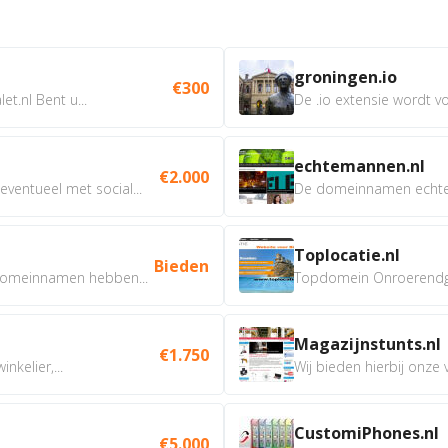
groningen.io
€300
t.nl Bent u...
De .io extensie wordt vo
echtemannen.nl
€2.000
ventueel met social...
De domeinnamen echtem
Toplocatie.nl
Bieden
omeinnamen hebben...
Topdomein Onroerendgoe
Magazijnstunts.nl
€1.750
nkelier,...
Wij bieden hierbij onze
CustomiPhones.nl
€5.000