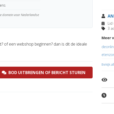
kens
wde domein voor Nederlandse
AN
Lid 
3 ad
Meer v
? of een webshop beginnen? dan is dit de ideale
deonlin
etenzo
Bekijk a
BOD UITBRENGEN OF BERICHT STUREN