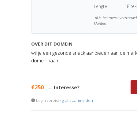
Lengte
18 te
.nl is het meest vertrou
klanten
OVER DIT DOMEIN
wil je een gezonde snack aanbieden aan de markt
domeinnaam
€250
— Interesse?
Login vereist ·
gratis aanmelden