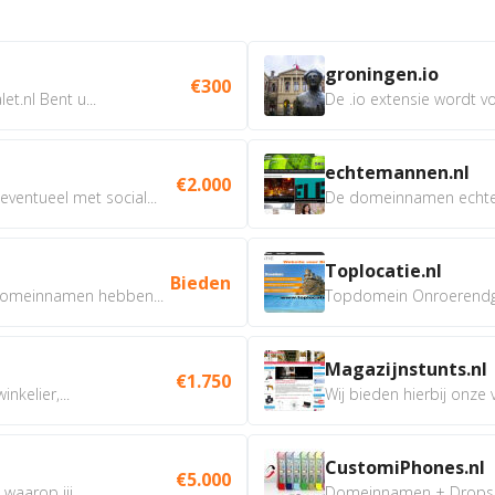
groningen.io
€300
t.nl Bent u...
De .io extensie wordt vo
echtemannen.nl
€2.000
ventueel met social...
De domeinnamen echtem
Toplocatie.nl
Bieden
omeinnamen hebben...
Topdomein Onroerendgoe
Magazijnstunts.nl
€1.750
nkelier,...
Wij bieden hierbij onze
CustomiPhones.nl
€5.000
aarop jij...
Domeinnamen + Dropship