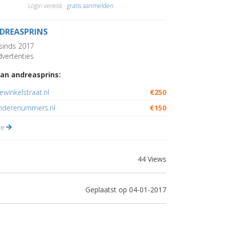
Login vereist ·
gratis aanmelden
DREASPRINS
sinds 2017
vertenties
an andreasprins:
ewinkelstraat.nl
€250
nderenummers.nl
€150
lle
44 Views
Geplaatst op 04-01-2017