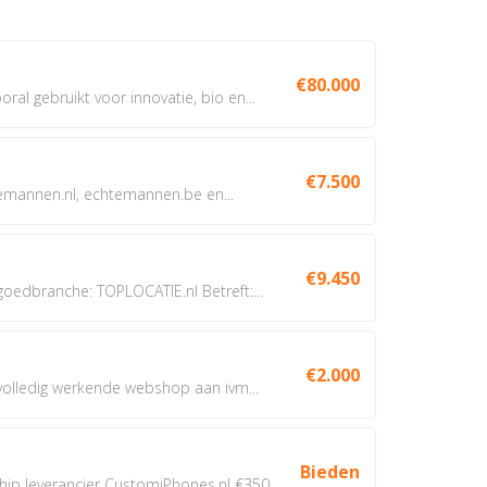
€80.000
oral gebruikt voor innovatie, bio en...
€7.500
annen.nl, echtemannen.be en...
€9.450
dbranche: TOPLOCATIE.nl Betreft:...
€2.000
 volledig werkende webshop aan ivm...
Bieden
 leverancier CustomiPhones.nl €350...