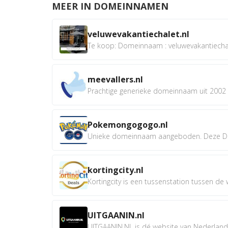
MEER IN DOMEINNAMEN
veluwevakantiechalet.nl
Te koop: Domeinnaam : veluwevakantiechale
meevallers.nl
Prachtige generieke domeinnaam uit 2002 e
Pokemongogogo.nl
Unieke domeinnaam aangeboden. Deze D
kortingcity.nl
Kortingcity is een tussenstation tussen de wi
UITGAANIN.nl
UITGAANIN.NL is dé website van Nederland w