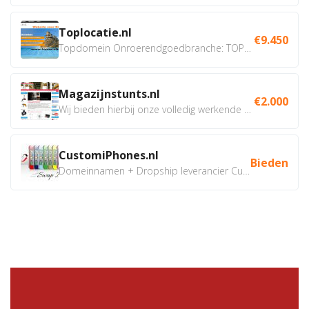
Toplocatie.nl
€9.450
Topdomein Onroerendgoedbranche: TOPLOCATIE.nl Betreft:...
Magazijnstunts.nl
€2.000
Wij bieden hierbij onze volledig werkende webshop aan ivm...
CustomiPhones.nl
Bieden
Domeinnamen + Dropship leverancier CustomiPhones.nl €350...