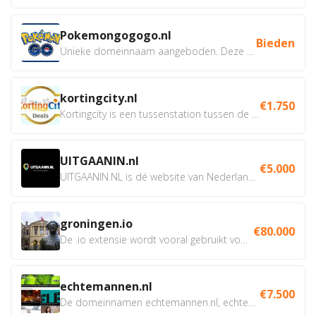
Pokemongogogo.nl
Bieden
Unieke domeinnaam aangeboden. Deze Domeinnamen hebben...
kortingcity.nl
€1.750
Kortingcity is een tussenstation tussen de winkelier,...
UITGAANIN.nl
€5.000
UITGAANIN.NL is dé website van Nederland waarop jij...
groningen.io
€80.000
De .io extensie wordt vooral gebruikt voor innovatie, bio en...
echtemannen.nl
€7.500
De domeinnamen echtemannen.nl, echtemannen.be en...