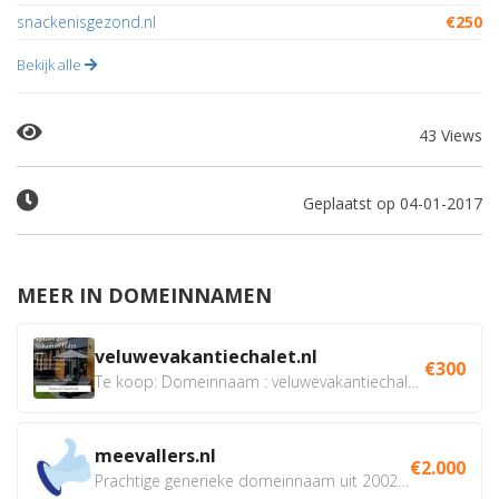
snackenisgezond.nl
€250
Bekijk alle
43 Views
Geplaatst op 04-01-2017
MEER IN DOMEINNAMEN
veluwevakantiechalet.nl
€300
Te koop: Domeinnaam : veluwevakantiechalet.nl Bent u...
meevallers.nl
€2.000
Prachtige generieke domeinnaam uit 2002 eventueel met social...