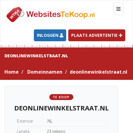
T
o
g
g
l
INLOGGEN
PLAATS ADVERTENTIE
e
n
a
DEONLINEWINKELSTRAAT.NL
v
i
Home
Domeinnamen
deonlinewinkelstraat.nl
g
a
t
i
TE KOOP
o
DEONLINEWINKELSTRAAT.NL
n
Extensie
.NL
Lengte
23 tekens