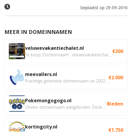
Geplaatst op 29-09-2016
MEER IN DOMEINNAMEN
veluwevakantiechalet.nl
€300
Te koop: Domeinnaam : veluwevakantiechalet.nl Bent u...
meevallers.nl
€2.000
Prachtige generieke domeinnaam uit 2002 eventueel met social...
Pokemongogogo.nl
Bieden
Unieke domeinnaam aangeboden. Deze Domeinnamen hebben...
kortingcity.nl
€1.750