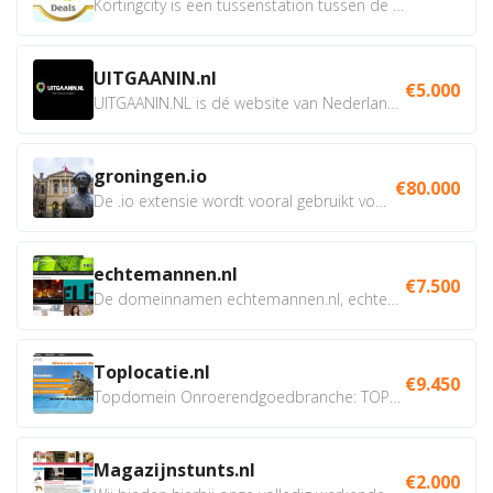
Kortingcity is een tussenstation tussen de winkelier,...
UITGAANIN.nl
€5.000
UITGAANIN.NL is dé website van Nederland waarop jij...
groningen.io
€80.000
De .io extensie wordt vooral gebruikt voor innovatie, bio en...
echtemannen.nl
€7.500
De domeinnamen echtemannen.nl, echtemannen.be en...
Toplocatie.nl
€9.450
Topdomein Onroerendgoedbranche: TOPLOCATIE.nl Betreft:...
Magazijnstunts.nl
€2.000