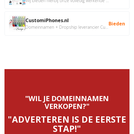
Wij bieden hierbij onze volledig werkende webshop aan ivm...
CustomiPhones.nl
Bieden
Domeinnamen + Dropship leverancier CustomiPhones.nl €350...
"WIL JE DOMEINNAMEN
VERKOPEN?"
"ADVERTEREN IS DE EERSTE
STAP!"