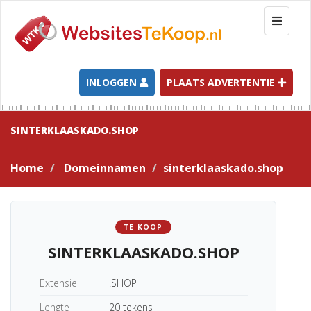
T
o
g
g
l
INLOGGEN
PLAATS ADVERTENTIE
e
n
a
SINTERKLAASKADO.SHOP
v
i
Home
Domeinnamen
sinterklaaskado.shop
g
a
t
i
TE KOOP
o
SINTERKLAASKADO.SHOP
n
Extensie
.SHOP
Lengte
20 tekens