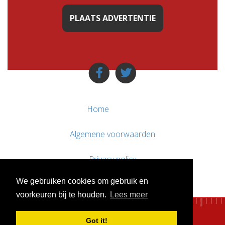
PLAATS ADVERTENTIE
Home
Algemene voorwaarden
Privacy policy
We gebruiken cookies om gebruik en
Contact / Support
voorkeuren bij te houden.
Lees meer
Got it!