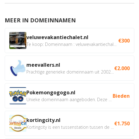
MEER IN DOMEINNAMEN
veluwevakantiechalet.nl
€300
Te koop: Domeinnaam : veluwevakantiechalet.nl Bent u...
meevallers.nl
€2.000
Prachtige generieke domeinnaam uit 2002 eventueel met social...
Pokemongogogo.nl
Bieden
Unieke domeinnaam aangeboden. Deze Domeinnamen hebben...
kortingcity.nl
€1.750
Kortingcity is een tussenstation tussen de winkelier,...