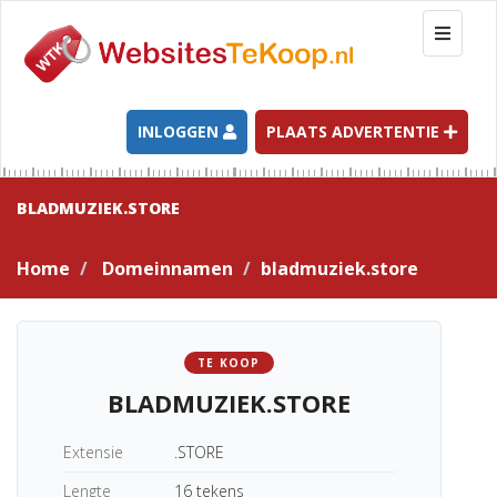
T
o
g
g
l
INLOGGEN
PLAATS ADVERTENTIE
e
n
a
BLADMUZIEK.STORE
v
i
Home
Domeinnamen
bladmuziek.store
g
a
t
i
TE KOOP
o
BLADMUZIEK.STORE
n
Extensie
.STORE
Lengte
16 tekens