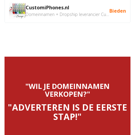
CustomiPhones.nl
Bieden
Domeinnamen + Dropship leverancier CustomiPhones.nl €350...
"WIL JE DOMEINNAMEN
VERKOPEN?"
"ADVERTEREN IS DE EERSTE
STAP!"