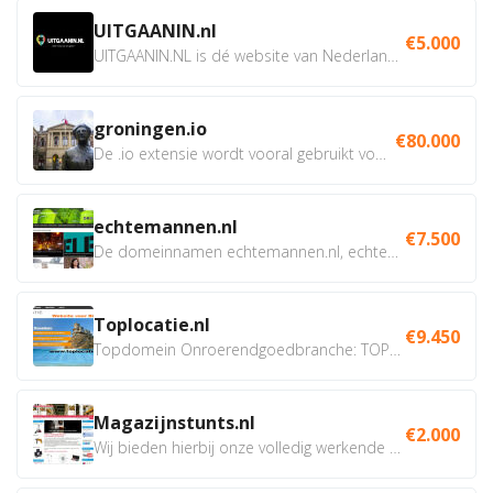
UITGAANIN.nl
€5.000
UITGAANIN.NL is dé website van Nederland waarop jij...
groningen.io
€80.000
De .io extensie wordt vooral gebruikt voor innovatie, bio en...
echtemannen.nl
€7.500
De domeinnamen echtemannen.nl, echtemannen.be en...
Toplocatie.nl
€9.450
Topdomein Onroerendgoedbranche: TOPLOCATIE.nl Betreft:...
Magazijnstunts.nl
€2.000
Wij bieden hierbij onze volledig werkende webshop aan ivm...