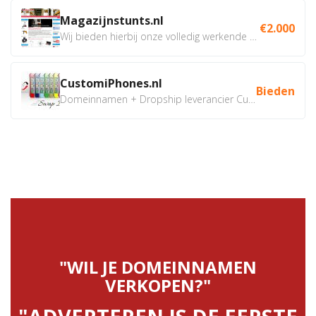
Magazijnstunts.nl
€2.000
Wij bieden hierbij onze volledig werkende webshop aan ivm...
CustomiPhones.nl
Bieden
Domeinnamen + Dropship leverancier CustomiPhones.nl €350...
"WIL JE DOMEINNAMEN
VERKOPEN?"