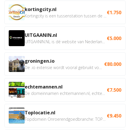
kortingcity.nl
€1.750
Kortingcity is een tussenstation tussen de winkelier,...
UITGAANIN.nl
€5.000
UITGAANIN.NL is dé website van Nederland waarop jij...
groningen.io
€80.000
De .io extensie wordt vooral gebruikt voor innovatie, bio en...
echtemannen.nl
€7.500
De domeinnamen echtemannen.nl, echtemannen.be en...
Toplocatie.nl
€9.450
Topdomein Onroerendgoedbranche: TOPLOCATIE.nl Betreft:...