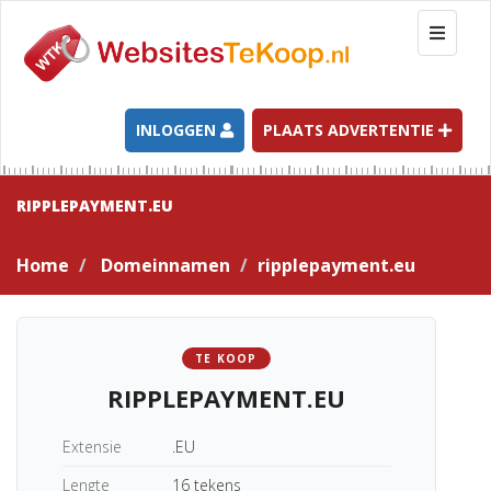
T
o
g
g
l
INLOGGEN
PLAATS ADVERTENTIE
e
n
a
RIPPLEPAYMENT.EU
v
i
Home
Domeinnamen
ripplepayment.eu
g
a
t
i
TE KOOP
o
RIPPLEPAYMENT.EU
n
Extensie
.EU
Lengte
16 tekens