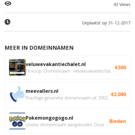
43 Views
Geplaatst op 31-12-2017
MEER IN DOMEINNAMEN
veluwevakantiechalet.nl
€300
Te koop: Domeinnaam : veluwevakantiechalet.nl Bent u...
meevallers.nl
€2.000
Prachtige generieke domeinnaam uit 2002 eventueel met social...
Pokemongogogo.nl
Bieden
Unieke domeinnaam aangeboden. Deze Domeinnamen hebben...