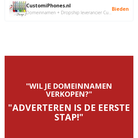
CustomiPhones.nl
Bieden
Domeinnamen + Dropship leverancier CustomiPhones.nl €350...
"WIL JE DOMEINNAMEN
VERKOPEN?"
"ADVERTEREN IS DE EERSTE
STAP!"