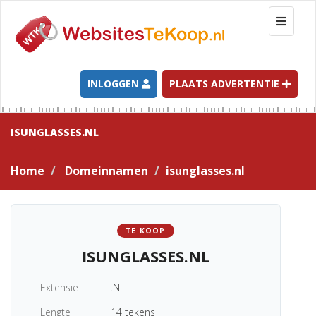
T
o
g
g
l
INLOGGEN
PLAATS ADVERTENTIE
e
n
a
ISUNGLASSES.NL
v
i
Home
Domeinnamen
isunglasses.nl
g
a
t
i
TE KOOP
o
ISUNGLASSES.NL
n
Extensie
.NL
Lengte
14 tekens