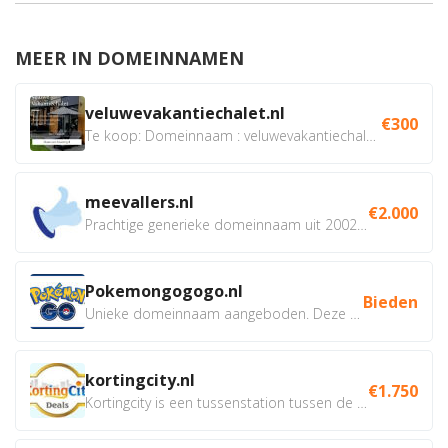
MEER IN DOMEINNAMEN
veluwevakantiechalet.nl
€300
Te koop: Domeinnaam : veluwevakantiechalet.nl Bent u...
meevallers.nl
€2.000
Prachtige generieke domeinnaam uit 2002 eventueel met social...
Pokemongogogo.nl
Bieden
Unieke domeinnaam aangeboden. Deze Domeinnamen hebben...
kortingcity.nl
€1.750
Kortingcity is een tussenstation tussen de winkelier,...