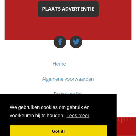
PLAATS ADVERTENTIE
Home
Algemene voorwaarden
Privacy policy
We gebruiken cookies om gebruik en
Contact / Support
voorkeuren bij te houden.
Lees meer
Got it!