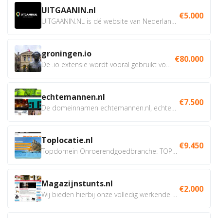
UITGAANIN.nl
€5.000
UITGAANIN.NL is dé website van Nederland waarop jij...
groningen.io
€80.000
De .io extensie wordt vooral gebruikt voor innovatie, bio en...
echtemannen.nl
€7.500
De domeinnamen echtemannen.nl, echtemannen.be en...
Toplocatie.nl
€9.450
Topdomein Onroerendgoedbranche: TOPLOCATIE.nl Betreft:...
Magazijnstunts.nl
€2.000
Wij bieden hierbij onze volledig werkende webshop aan ivm...