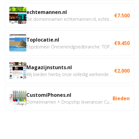
echtemannen.nl
€7.500
De domeinnamen echtemannen.nl, echtemannen.be en...
Toplocatie.nl
€9.450
Topdomein Onroerendgoedbranche: TOPLOCATIE.nl Betreft:...
Magazijnstunts.nl
€2.000
Wij bieden hierbij onze volledig werkende webshop aan ivm...
CustomiPhones.nl
Bieden
Domeinnamen + Dropship leverancier CustomiPhones.nl €350...