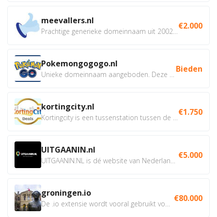
meevallers.nl
€2.000
Prachtige generieke domeinnaam uit 2002 eventueel met social...
Pokemongogogo.nl
Bieden
Unieke domeinnaam aangeboden. Deze Domeinnamen hebben...
kortingcity.nl
€1.750
Kortingcity is een tussenstation tussen de winkelier,...
UITGAANIN.nl
€5.000
UITGAANIN.NL is dé website van Nederland waarop jij...
groningen.io
€80.000
De .io extensie wordt vooral gebruikt voor innovatie, bio en...