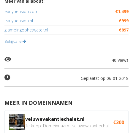
Meer van allabout:
earlypension.com
€1.499
earlypension.nl
€999
glampingophetwater.nl
€897
Bekijk alle
40 Views
Geplaatst op 06-01-2018
MEER IN DOMEINNAMEN
veluwevakantiechalet.nl
€300
Te koop: Domeinnaam : veluwevakantiechalet.nl Bent u...