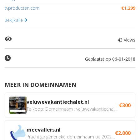
tvproducten.com
€1.299
Bekijk alle
43 Views
Geplaatst op 06-01-2018
MEER IN DOMEINNAMEN
veluwevakantiechalet.nl
€300
Te koop: Domeinnaam : veluwevakantiechalet.nl Bent u...
meevallers.nl
€2.000
Prachtige generieke domeinnaam uit 2002 eventueel met social...