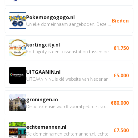
Pokemongogogo.nl
Bieden
Unieke domeinnaam aangeboden. Deze Domeinnamen hebben...
kortingcity.nl
€1.750
Kortingcity is een tussenstation tussen de winkelier,...
UITGAANIN.nl
€5.000
UITGAANIN.NL is dé website van Nederland waarop jij...
groningen.io
€80.000
De .io extensie wordt vooral gebruikt voor innovatie, bio en...
echtemannen.nl
€7.500
De domeinnamen echtemannen.nl, echtemannen.be en...