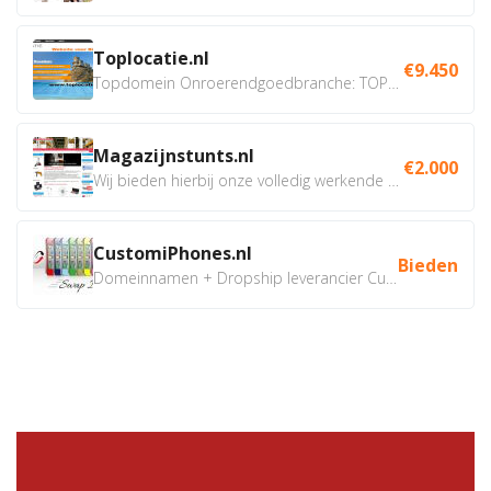
Toplocatie.nl
€9.450
Topdomein Onroerendgoedbranche: TOPLOCATIE.nl Betreft:...
Magazijnstunts.nl
€2.000
Wij bieden hierbij onze volledig werkende webshop aan ivm...
CustomiPhones.nl
Bieden
Domeinnamen + Dropship leverancier CustomiPhones.nl €350...