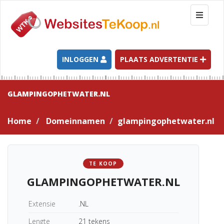
T
o
g
g
l
INLOGGEN
PLAATS ADVERTENTIE
e
n
a
GLAMPINGOPHETWATER.NL
v
i
Home
Domeinnamen
glampingophetwater.nl
g
a
t
i
TE KOOP
o
GLAMPINGOPHETWATER.NL
n
Extensie
.NL
Lengte
21 tekens