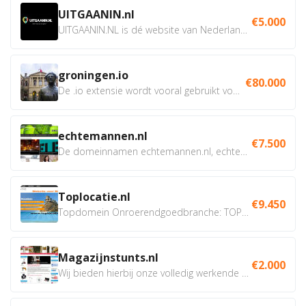
UITGAANIN.nl
€5.000
UITGAANIN.NL is dé website van Nederland waarop jij...
groningen.io
€80.000
De .io extensie wordt vooral gebruikt voor innovatie, bio en...
echtemannen.nl
€7.500
De domeinnamen echtemannen.nl, echtemannen.be en...
Toplocatie.nl
€9.450
Topdomein Onroerendgoedbranche: TOPLOCATIE.nl Betreft:...
Magazijnstunts.nl
€2.000
Wij bieden hierbij onze volledig werkende webshop aan ivm...