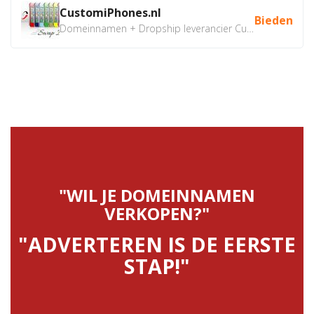
CustomiPhones.nl
Bieden
Domeinnamen + Dropship leverancier CustomiPhones.nl €350...
"WIL JE DOMEINNAMEN
VERKOPEN?"
"ADVERTEREN IS DE EERSTE
STAP!"