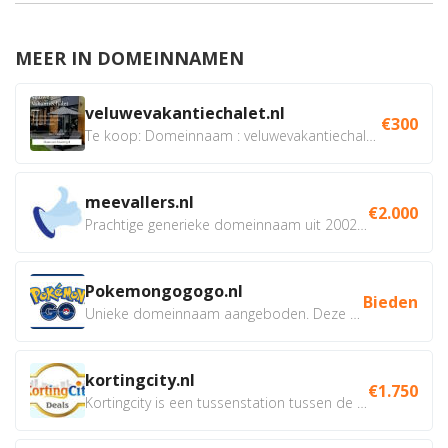
MEER IN DOMEINNAMEN
veluwevakantiechalet.nl
€300
Te koop: Domeinnaam : veluwevakantiechalet.nl Bent u...
meevallers.nl
€2.000
Prachtige generieke domeinnaam uit 2002 eventueel met social...
Pokemongogogo.nl
Bieden
Unieke domeinnaam aangeboden. Deze Domeinnamen hebben...
kortingcity.nl
€1.750
Kortingcity is een tussenstation tussen de winkelier,...