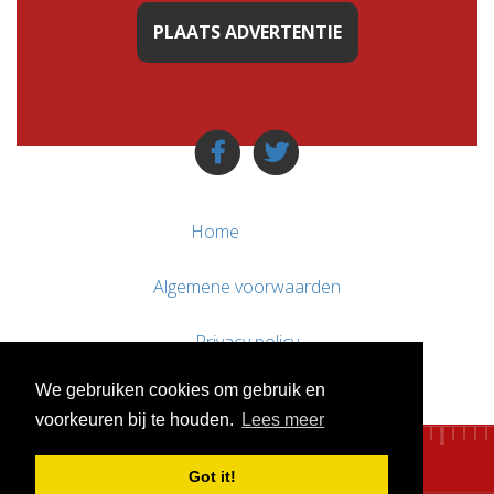
PLAATS ADVERTENTIE
Home
Algemene voorwaarden
Privacy policy
We gebruiken cookies om gebruik en
Contact / Support
voorkeuren bij te houden.
Lees meer
Got it!