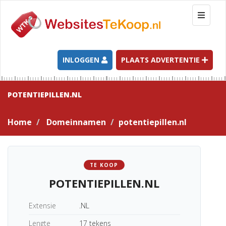
T
o
g
g
l
INLOGGEN
PLAATS ADVERTENTIE
e
n
a
POTENTIEPILLEN.NL
v
i
Home
Domeinnamen
potentiepillen.nl
g
a
t
i
TE KOOP
o
POTENTIEPILLEN.NL
n
Extensie
.NL
Lengte
17 tekens